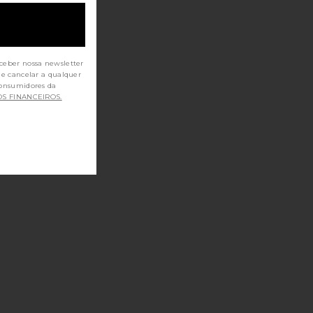
ceber nossa newsletter
de cancelar a qualquer
OS FINANCEIROS.
 SKINJECTION FILL & FIX UNDER-EYE CREAM
 3ml
 DE CONSTRUÇÃO LASHBOND LASHBOND BUILDING SERUM