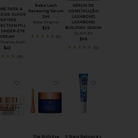
Babe Lash
SÉRUM DE
ME PARA A
Renewing Serum
CONSTRUÇÃO
 DOS OLHOS
3ml
LASHBOND
PEPTIDE
Babe Original
LASHBOND
JECTION FILL
BUILDING SERUM
$29
X UNDER-EYE
OLAPLEX
CREAM
(9)
$68
 Thomas Roth
(12)
$45
(19)
SÉRUM PARA SOBRANCELHAS E CÍLIOS THE EYEBROW & LA
favoritoThat Fresh Take Eye Cream
favoritoThe Rich Eye Cream
favorito5 Stars Re
The Rich Eye
5 Stars Retinoid +