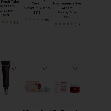
 Fresh Take
Cream
Niacinamide Eye
ye Cream
Augustinus Bader
Cream
Lo Beauty
Sunday Riley
$215
$49
$65
(6)
(4)
(31)
ÓLEO PARA OS OLHOS NONI RADIANT
favoritoPremier Cru The Eye Cream
favoritoX Shrimps Travel Icons
favoritoSkin Thera