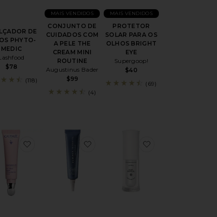
MAIS VENDIDOS
MAIS VENDIDOS
CONJUNTO DE
PROTETOR
LÇADOR DE
CUIDADOS COM
SOLAR PARA OS
IOS PHYTO-
A PELE THE
OLHOS BRIGHT
MEDIC
CREAM MINI
EYE
Lashfood
ROUTINE
Supergoop!
$78
Augustinus Bader
$40
$99
(118)
(69)
(4)
CONJUNTO DE CUIDADOS COM A PELE FULL-SIZE PEPTIDE SK
favoritoResveratrol Lift Firming Eye Gel Cream
favoritoSÉRUM PARA OS OLHOS 
favoritoSÉRUM 