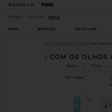
Womens
Masculino
Beleza
NEW
BRANDS
SKINCARE
Beleza
Cuidados com a pele
Cuidados com os olhos
Eye Creams &
CUIDADOS COM OS OLHOS
Marca
Preço
—
—
COMPRE
PRODUTOS
DE
BELEZA
177
ITENS
Ver
a
loja
de
favorito
produtos
T
de