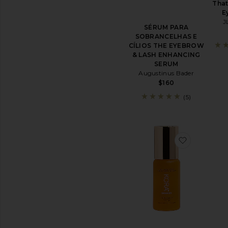
That
PARA
E
OS
LÁBIOS
J
SÉRUM PARA
Ver
SOBRANCELHAS E
todos
CÍLIOS THE EYEBROW
os
& LASH ENHANCING
tratamentos
SERUM
para
Augustinus Bader
os
$160
lábios
(5)
SUPLEMENTOS
DE
BELEZA
Ver
favorito
todos
os
suplementos
de
beleza
DISPONIBILIDADE
In-Stock
peças favoritas
Encomendar