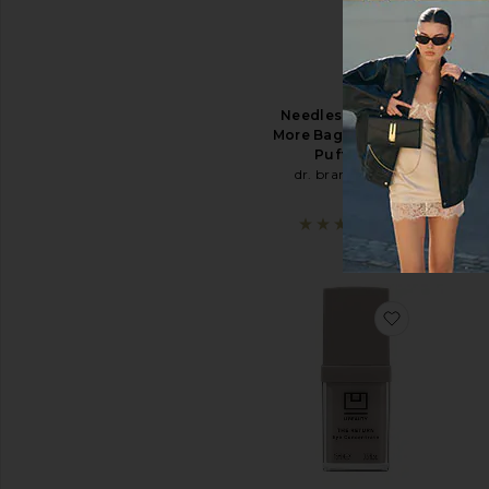
Todas
as
Máscaras
Au
Brig
CUIDADOS
COM
Dep
Needles No More No
OS
Con
OLHOS
More Baggage Eye De-
Su
Puffing Gel
Eye
dr. brandt skincare
Creams
$48
&
Treatments
(29)
Eye
Masks
Ver
Todos
favorito
Cuidados
para
os
Olhos
CUIDADOS
COM
O
SOL