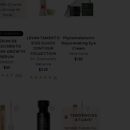
dido 22 vezes
s últimas 48
horas
S VENDIDOS
LEVANTAMENTO
Phytomelatonin
ÉRUM DE
DOS OLHOS
Rejuvenating Eye
ESCIMENTO
CONTOUR
Cream
ASH GROWTH
COLLECTION
Irene Forte
SERUM
Dr. Diamond's
$195
SWEED
Metacine
$65
$225
(39)
(1)
EFEITO TENSOR PARA OLHOS INSTANT FIRMX
favoritoBabe Lash Essential Serum 2ml
favoritoPeptides & Omegas Firmin
favoritoBabe Lash 
TENDÊNCIAS
ATUAIS!
Vendido 5 vezes nas