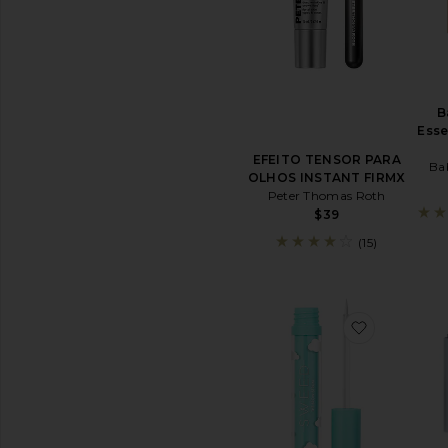
todas
as
Ferramentas
e
utensílios
B
LIMPEZA
Esse
Esfoliantes
EFEITO TENSOR PARA
Sabonetes
Ba
OLHOS INSTANT FIRMX
e
Peter Thomas Roth
Limpadores
$39
Faciais
Face
(15)
Wipes
Demaquilantes
Toners
favorito
Ver
Todos
os
Limpadores
TRATAMENTOS
Tratamentos