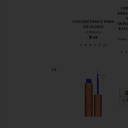
Cuidados
CRE
Pós-
ÁREA
Sol
Protetor
CONCENTRADO PARA
SKIN
Solar
OS OLHOS
& FI
Facial
U Beauty
$148
Ver
Peter
Todos
(7)
os
Protetores
Solares
AUTOBRONZEADORES
For
favorito
Body
For
Face
Ver
todos
os
autobronzeadores
TRATAMENTOS