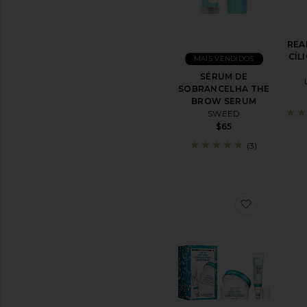
Anti-
Idade
Tratamentos
REA
para
CÍL
MAIS VENDIDOS
Manchas
e
SÉRUM DE
Acne
SOBRANCELHA THE
BROW SERUM
Séruns
SWEED
Faciais
$65
Facial
Peels
(3)
Ver
Todos
Tratamentos
favorito
HIDRATANTES
Cremes
BB
&
CC
Face
Oils