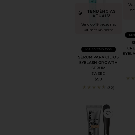
beleza
Ven
Ver
na
TENDÊNCIAS
todos
ATUAIS!
os
Vendido 19 vezes nas
produtos
últimas 48 horas
de
MAI
Cuidados
com
S
a
CR
MAIS VENDIDOS
pele
EYEL
SÉRUM PARA CÍLIOS
EYELASH GROWTH
FERRAMENTAS
SERUM
E
SWEED
UTENSÍLIOS
$90
Soluções
para
(32)
Acne
Anti-
Idade
Limpeza
favorito
Ferramentas
Manuais
Ver