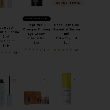
últimas 48 horas
MAIS VENDIDOS
Peptides &
Babe Lash Mini
abe Lash
Omegas Firming
Essential Serum
ntial Serum
Eye Cream
1ml
2ml
Allies of Skin
Babe Original
be Original
$85
$29
$49
(12)
(63)
(68)
SÉRUM DE SOBRANCELHA THE BROW SERUM
favoritoREALÇADOR DE CÍLIOS PHYTO-MEDIC
favoritoCONJUNTO DE CUIDADOS
favoritoPROTET