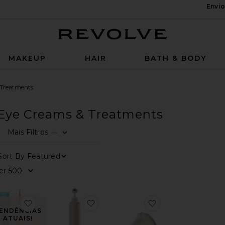
Envio
Revolve
MAKEUP
HAIR
BATH & BODY
 Treatments
Eye Creams & Treatments
Mais Filtros
—
0
0
0
FILTER
SELECTED
FILTER
SELECTED
FILTER
SELECTED
Sort By
Ver
SÉRUM PARA CÍLIOS EYELASH GROWTH SERUM
favoritoSÉRUM DE CRESCIMENTO EYELASH GRO
favoritoLEVANTAMENTO DOS OL
favoritoPhytomel
ENDÊNCIAS
ATUAIS!