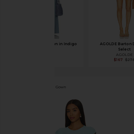
SRG Caroline Gown in Indigo
AGOLDE Barton D
SRG
Select
$400
AGOLDE
$167
$27
Deme by Gabriella
Skye Gown
favoritoDeme by Gabriella Skye Gown in Blue