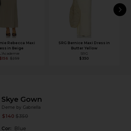
N
mie Rebecca Maxi
SRG Bernice Maxi Dress in
ess in Beige
Butter Yellow
L'Academie
SRG
$156
$259
$350
Skye Gown
De
bran
Deme by Gabriella
$140
$350
Prev
Cor:
Blue