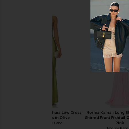
Runaway The Label Chara Low Cross
Norma Kamali Long S
Back Maxi Dress in Olive
Shirred Front Fishtail 
Runaway The Label
Pink
$139
Norma Kama