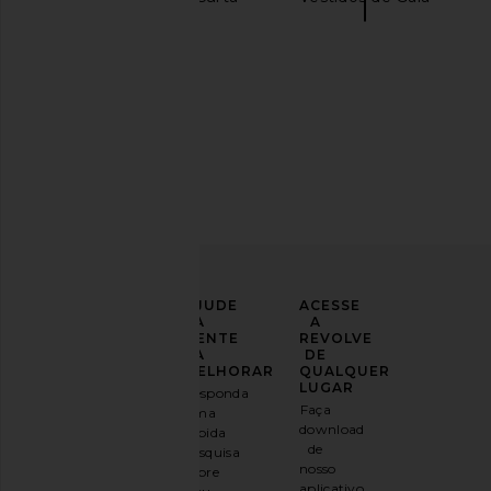
Bridal Gowns
LEVE
AJUDE
ACESSE
SEU
A
A
LOOK
GENTE
REVOLVE
PARA
A
DE
UM
MELHORAR
QUALQUER
NOVO
LUGAR
Responda
NÍVEL
Faça
uma
download
rápida
Inscreva-
de
pesquisa
se em
nosso
sobre
nosso
aplicativo