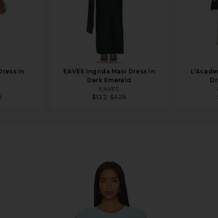
ress in
EAVES Ingrida Maxi Dress in
L'Acade
Dark Emerald
Dr
EAVES
8
$122
$329