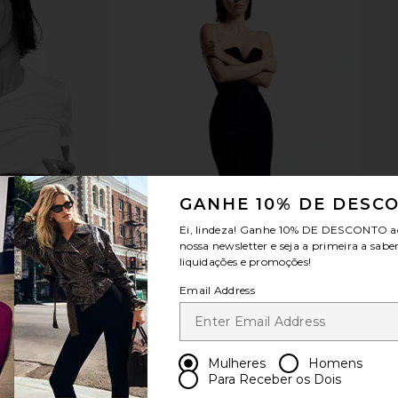
GANHE 10% DE DESC
Ei, lindeza! Ganhe
10% DE DESCONTO
a
nossa newsletter e seja a primeira a sabe
liquidações e promoções!
Email Address
Mulheres
Homens
Para Receber os Dois