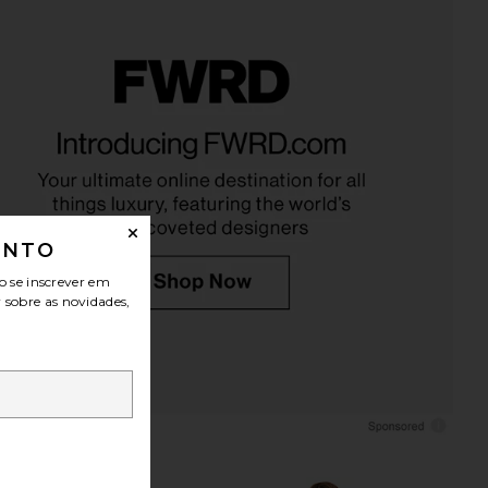
ONTO
o se inscrever em
r sobre as novidades,