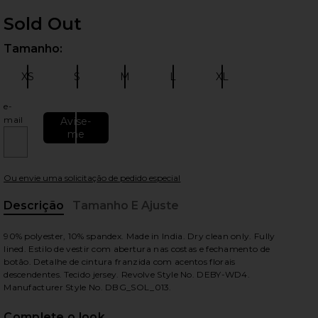
Sold Out
Tamanho:
Sele
XS
S
M
L
XL
Tamanho:
Tamanho:
Tamanho:
Tamanho:
Tamanho:
e-
mail
Avise-
me
ximos slides
Ou envie uma solicitação de pedido especial
Descrição
Tamanho E Ajuste
, Cu
90% polyester, 10% spandex. Made in India. Dry clean only. Fully
lined. Estilo de vestir com abertura nas costas e fechamento de
botão. Detalhe de cintura franzida com acentos florais
descendentes. Tecido jersey. Revolve Style No. DEBY-WD4.
Manufacturer Style No. DBG_SOL_013.
Complete o look