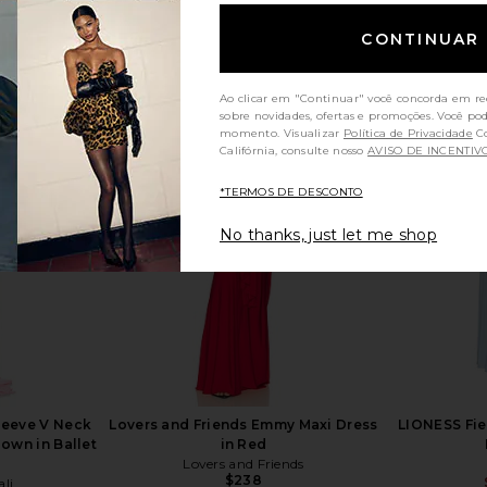
CONTINUAR
Ao clicar em "Continuar" você concorda em re
sobre novidades, ofertas e promoções. Você po
momento. Visualizar
Política de Privacidade
Consumidores da
Califórnia, consulte nosso
AVISO DE INCENTIV
*TERMOS DE DESCONTO
No thanks, just let me shop
leeve V Neck
Lovers and Friends Emmy Maxi Dress
LIONESS Fie
Gown in Ballet
in Red
Lovers and Friends
$238
li