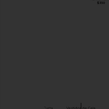
$350
SAIBA MAIS
Vestidos Manga Curta
Vestidos de Gala