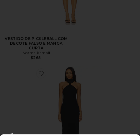
VESTIDO DE PICKLEBALL COM
DECOTE FALSO E MANGA
CURTA
Norma Kamali
$265
CLOSE MODAL