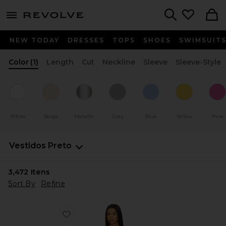
menu - shows more content
Revolve, Apparel & Fashion
Search
NEW TODAY
DRESSES
TOPS
SHOES
SWIMSUIT
Color
(1)
Length
Cut
Neckline
Sleeve
Sleeve-Style
White
Beige
Metallic
Grey
Blue
Yellow
Pink
Vestidos
Preto
3,472
Itens
Sort By
Refine