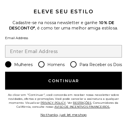
ELEVE SEU ESTILO
Cadastre-se na nossa newsletter e ganhe
10% DE
DESCONTO*
, é como ter uma melhor amiga estilosa.
Vestido longo Ashton
Email Address
Amanda Uprichard
$312
Mulheres
Homens
Para Receber os Dois
CONTINUAR
Ao clicar em "Continuar", você concorda em receber nossa newsletter sobre
novidades, ofertas e promoções. Você pode cancelar a assinatura a qualquer
momento. Visualizar
PRIVACY POLICY
. Ver
RESTRIÇÕES
. Consumidores da
Califórnia, consulte nosso
AVISO DE INCENTIVOS FINANCEIROS.
.
No thanks, just let me shop