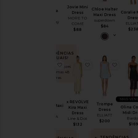
Jovie Mini
Marcas
Chloe Halter
Odessa
Coralie 
Dress
Maxi Dress
Dress
Dres
MORE TO
superdown
Katie May
ELLIA
COME
Tamanho
$84
$348
$23
$88
Preço
TENDÊNCIAS
ATUAIS!
Color
favoritoJulietta Maxi Dress
favoritox REVOLVE Ki
favorito
Vendido 14 vezes
nas últimas 48
horas
Length
Cut
MAIS VEN
x REVOLVE
Trompe
Julietta Maxi
Olina Co
Kira Maxi
Dress
Dress
Neckline
Midi Dr
Dress
ELLIATT
I.AM.GIA
Bardo
Line & Dot
$200
$139
$16
$132
Sleeve
TENDÊNCIAS