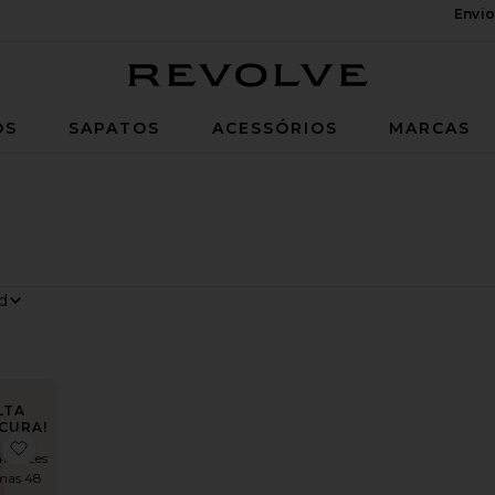
Envio
Revolve
OS
SAPATOS
ACESSÓRIOS
MARCAS
LTA
CURA!
Simi Mini Dress
favoritoValerie Dress
47 vezes
imas 48