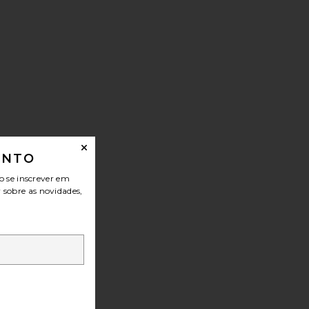
ONTO
o se inscrever em
r sobre as novidades,