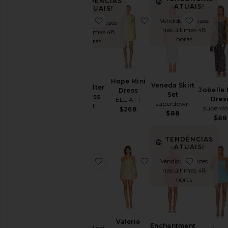
TENDÊNCIAS
ATUAIS!
ATUAIS!
Sleeve-
favoritoAnaya Halter Mini Dress
favoritoHope Mini Dr
favorito
Vendido 22 vezes
Style
Vendido 10 vezes
nas últimas 48
nas últimas 48
horas
horas
Pattern
Disponibilidade
Hope Mini
Veneda Skirt
Anaya Halter
Jobelle 
Dress
Set
Mini Dress
Dres
ELLIATT
superdown
ELLIATT
superd
$268
$88
$218
$88
TENDÊNCIAS
ATUAIS!
favoritoLorenza Maxi Dress
favoritoValerie Dress
favorit
Vendido 12 vezes
nas últimas 48
horas
Valerie
Enchantment