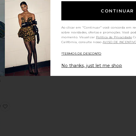
DÊNCIAS
CONTINUAR
TUAIS!
Berkshire Mini Dress
favoritox REVOLVE Ollie Mini Dress
 33 vezes
timas 48
Ao clicar em "Continuar" você concorda em re
oras
sobre novidades, ofertas e promoções. Você po
momento. Visualizar
Política de Privacidade
Consumidores da
Califórnia, consulte nosso
AVISO DE INCENTIV
DIDOS
*TERMOS DE DESCONTO
LVE
ini
No thanks, just let me shop
s
d Fox
8
ess
Chloe Halter Maxi Dress
favoritoCoralie Maxi Dress