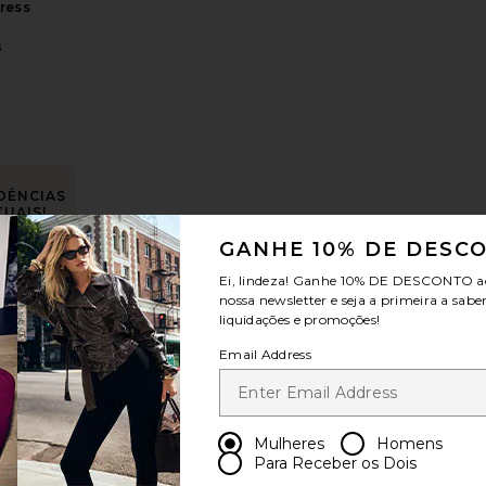
Dress
8
DÊNCIAS
TUAIS!
 Neck Mini Dress
uri Dress
favoritoElodie Mini Dress
 28 vezes
GANHE 10% DE DESC
timas 48
Ei, lindeza! Ganhe
10% DE DESCONTO
a
oras
nossa newsletter e seja a primeira a sabe
liquidações e promoções!
Email Address
Mini
s
own
Mulheres
Homens
Para Receber os Dois