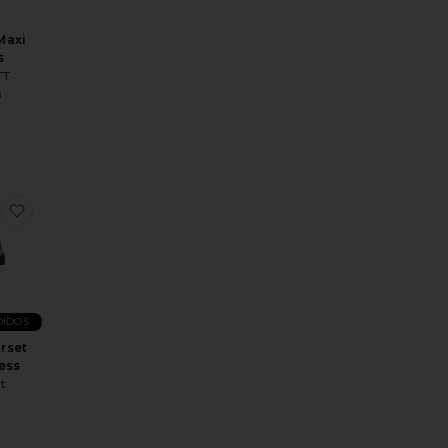
Maxi
s
TT
8
ra Maxi Dress
Trompe Dress
favoritoOlina Corset Midi Dress
DIDOS
rset
ess
t
9