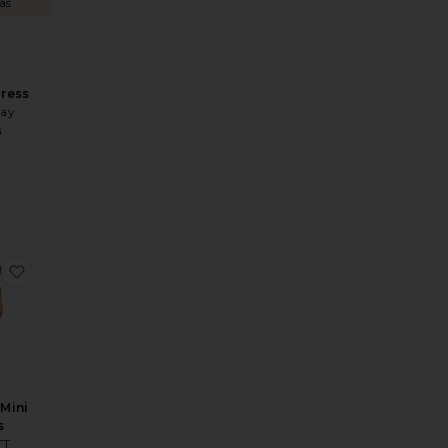
as
Dress
May
8
oosa Mini Dress
x REVOLVE Ace Dress
favoritoBethany Mini Dress
Mini
s
TT