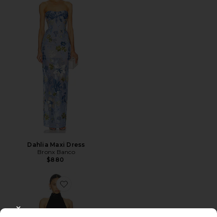
Dahlia Maxi Dress
Bronx Banco
$880
Favorite Sabriana Gown
CLOSE MODAL