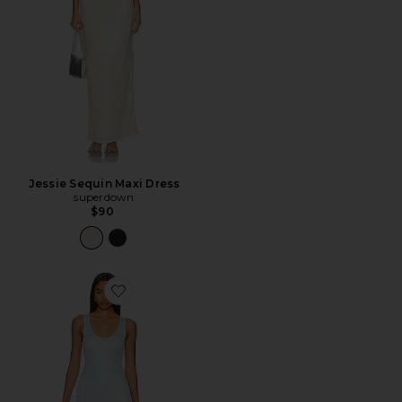
Jessie Sequin Maxi Dress
superdown
$90
Favorite Ana Dress - Baia Blue Sequin