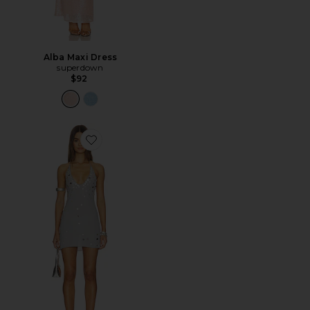
Alba Maxi Dress
superdown
$92
Favorite Knoxlee Mini Dress