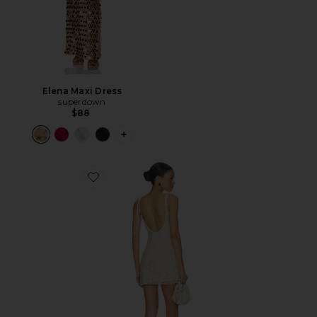
Elena Maxi Dress
superdown
$88
PLUS ICON TO SEE MORE OPTIONS F
Favorite Annie Beaded Mini Dress