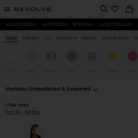
menu - shows more content
Revolve, Apparel & Fashion
Search
NOVIDADES
VESTIDOS
ROUPAS
LIQUIDAÇÃO
Color
Length
Cut
Neckline
Sleeve
Sleeve-Style
P
White
Beige
Metallic
Grey
Blue
Yellow
Pink
Vestidos
Embellished & Sequined
1,754
Itens
Sort By
Refine
Favorite Berner Mini Dress