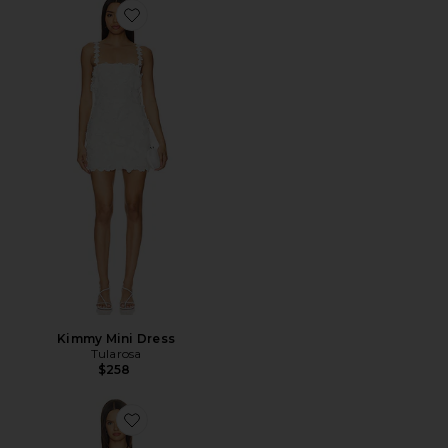
Favorite Kimmy Mini Dress
Kimmy Mini Dress
Tularosa
$258
Favorite Dagny Mini Dress