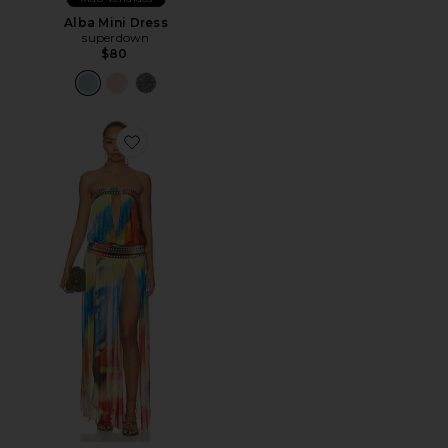
Alba Mini Dress
superdown
$80
Favorite Jewel Band Double Split Maxi Dress