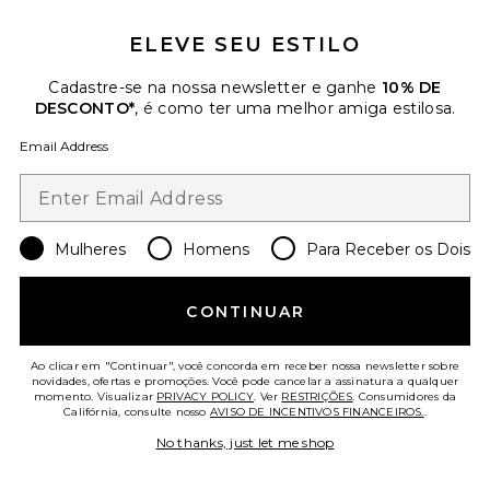
ELEVE SEU ESTILO
Cadastre-se na nossa newsletter e ganhe
10% DE
DESCONTO*
, é como ter uma melhor amiga estilosa.
Email Address
TENDÊNCIAS DO
MOMENTO!
12 vendido recentemente
Mulheres
Homens
Para Receber os Dois
Sabriana Gown
superdown
CONTINUAR
$98
Ao clicar em "Continuar", você concorda em receber nossa newsletter sobre
novidades, ofertas e promoções. Você pode cancelar a assinatura a qualquer
momento. Visualizar
PRIVACY POLICY
. Ver
RESTRIÇÕES
. Consumidores da
Califórnia, consulte nosso
AVISO DE INCENTIVOS FINANCEIROS.
.
Favorite Lace Mix Mini Dress
No thanks, just let me shop