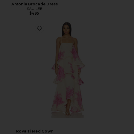
Antonia Brocade Dress
SAU LEE
$495
Rova Tiered Gown