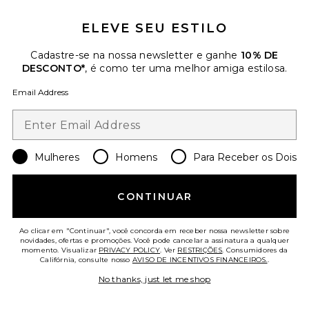
ELEVE SEU ESTILO
Cadastre-se na nossa newsletter e ganhe
10% DE
DESCONTO*
, é como ter uma melhor amiga estilosa.
Ursula Gown
Katie May
Email Address
$368
Mulheres
Homens
Para Receber os Dois
CONTINUAR
Ao clicar em "Continuar", você concorda em receber nossa newsletter sobre
novidades, ofertas e promoções. Você pode cancelar a assinatura a qualquer
momento. Visualizar
PRIVACY POLICY
. Ver
RESTRIÇÕES
. Consumidores da
Califórnia, consulte nosso
AVISO DE INCENTIVOS FINANCEIROS.
.
No thanks, just let me shop