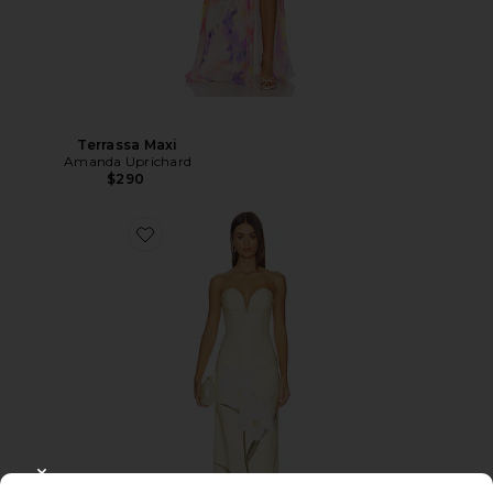
Terrassa Maxi
Amanda Uprichard
$290
CLOSE MODAL