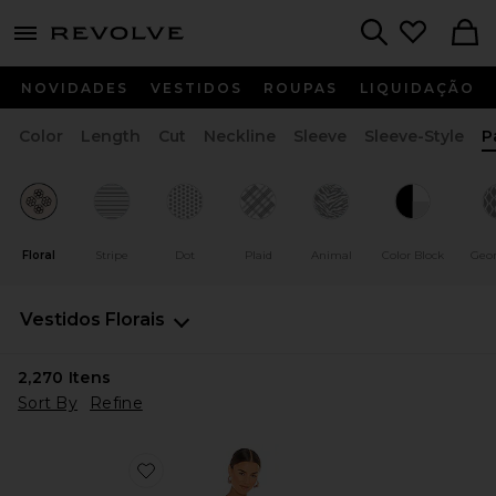
menu - shows more content
Revolve, Apparel & Fashion
Search
NOVIDADES
VESTIDOS
ROUPAS
LIQUIDAÇÃO
Color
Length
Cut
Neckline
Sleeve
Sleeve-Style
P
Floral
Stripe
Dot
Plaid
Animal
Color Block
Geo
Vestidos
Florais
2,270
Itens
Sort By
Refine