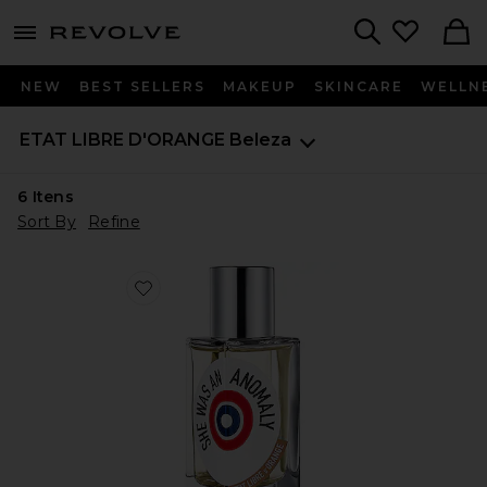
menu - shows more content
Revolve, Apparel & Fashion
Search
NEW
BEST SELLERS
MAKEUP
SKINCARE
WELLN
ETAT LIBRE D'ORANGE
Beleza
6
Itens
Sort By
Refine
Favorite She Was An Anomaly Eau de Parfum 50ml