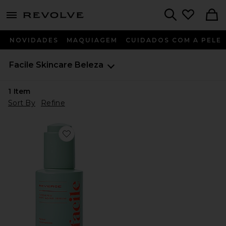
menu - shows more content
Revolve, Apparel & Fashion
Search
NOVIDADES
MAQUIAGEM
CUIDADOS COM A PELE
Facile Skincare
Beleza
1
Item
Sort By
Refine
Favorite SÉRUM ANTIENVELHECIMENTO REVERSE A