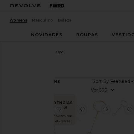
Womens
Masculino
Beleza
NOVIDADES
ROUPAS
VESTID
Mulheres
Marcas
Lili Claspe
Lili Claspe
Sort By
40
ITENS
Tamanho
Ver
Cor
TENDÊNCIAS
ATUAIS!
favoritoBRINCOS CICI
favoritoAnais Body Ch
favoritoAn
Vendido 7 vezes nas
Preço
últimas 48 horas