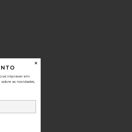
ONTO
o se inscrever em
r sobre as novidades,