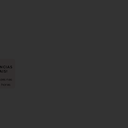
o Pear Drops
favoritoCici Hand Chain
NCIAS
AIS!
ezes nas
ing
i Reese Stack
favoritoReese Tennis Bracelet
 horas