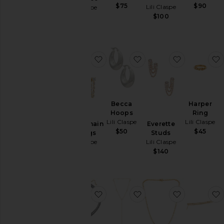
$75
$90
Lili Claspe
Lili Claspe
$100
$165
favoritoEsther Chain Earrings
favoritoBecca Hoops
favoritoEve
Becca
Harper
Hoops
Ring
Lili Claspe
Lili Claspe
Everette
Esther Chain
$50
$45
Studs
Earrings
Lili Claspe
Lili Claspe
$140
$90
favoritoCOLAR ENVOLVENTE D
favoritoAurora Lariat
favoritoMi