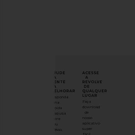
LEVE
AJUDE
ACESSE
SEU
A
A
LOOK
GENTE
REVOLVE
PARA
A
DE
UM
MELHORAR
QUALQUER
NOVO
LUGAR
Responda
NÍVEL
Faça
uma
download
rápida
Inscreva-
de
pesquisa
se em
nosso
sobre
nosso
aplicativo
seu
boletim
super
acesso.
informativo
fácil