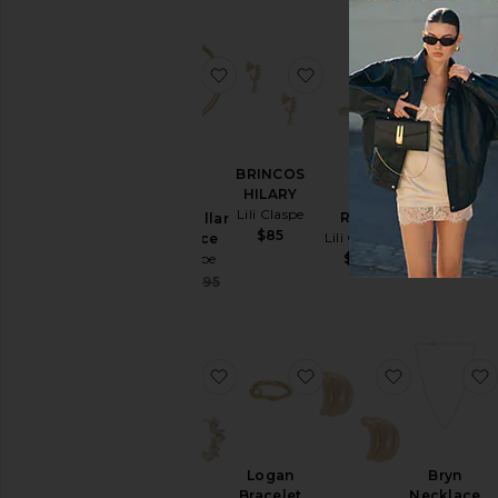
favoritoDevin Collar Necklace
favoritoBRINCOS HIL
favoritoRin
BRINCOS
Scarlet
HILARY
Bar
Lili Claspe
Studs
Ring
Devin Collar
Lili Claspe
$85
Lili Claspe
Necklace
Sa
$62
$65
Lili Claspe
$60
Pr
Sale price:
$172
$195
Previous price:
favoritoMavis Huggies
favoritoLogan Bracele
favoritoB
Logan
Bryn
Bracelet
Necklace