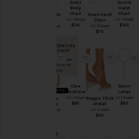
Anais
Aurora
Body
Hand
Chain
Chain
Anais Hand
BRINCOS
Lili Claspe
Lili Claspe
Chain
CICI
$115
$105
Lili Claspe
Lili Claspe
$70
$50
TENDÊNCIAS
ATUAIS!
favoritoBecca Hoops
favoritoCleo Necklace
favoritoReg
Vendido 19 vezes
nas últimas 48
horas
Cleo
Devin
MAIS VENDIDOS
Necklace
Lariat
Lili Claspe
Lili Claspe
Reggie Thick
Becca
$85
$85
Anklet
Hoops
Lili Claspe
Lili Claspe
$50
$50