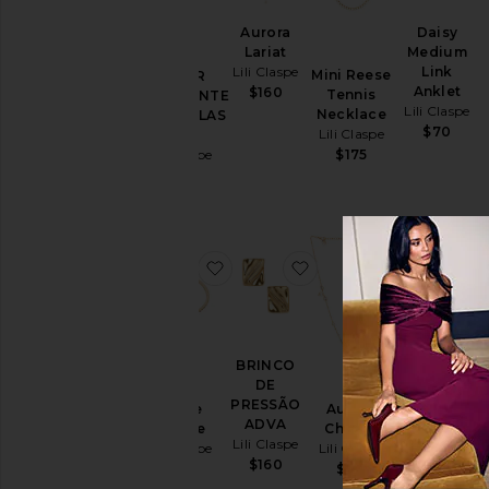
Aurora
Daisy
Lariat
Medium
Lili Claspe
Link
Mini Reese
COLAR
Anklet
$160
Tennis
ENVOLVENTE
Lili Claspe
Necklace
DE PÉROLAS
$70
Lili Claspe
RAYA
Lili Claspe
$175
$225
favoritoReese Bangle
favoritoBRINCO DE 
favoritoAur
BRINCO
Rosaline
DE
Tennis
PRESSÃO
Necklace
Aurora
Reese
ADVA
Lili Claspe
Choker
Bangle
Lili Claspe
Sa
$195
Lili Claspe
Lili Claspe
Pr
$160
$300
$110
$100