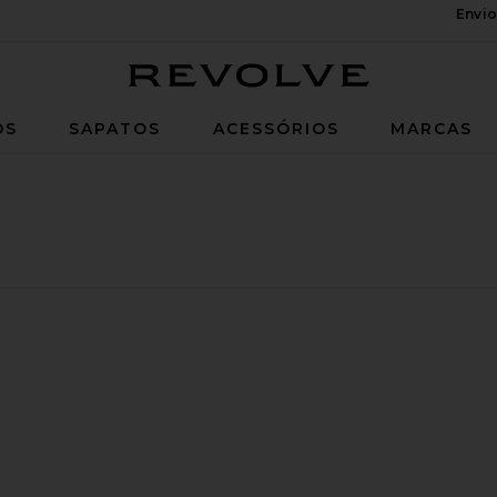
Envio
Revolve
OS
SAPATOS
ACESSÓRIOS
MARCAS
ain
ais Hand Chain
favoritoAurora Hand Chain