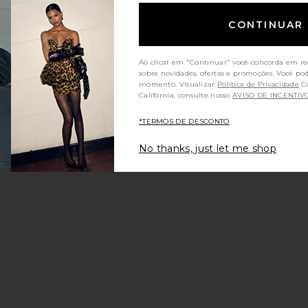
CONTINUAR
ARY
g
favoritoScarlet Bar Studs
Ao clicar em "Continuar" você concorda em re
sobre novidades, ofertas e promoções. Você po
momento. Visualizar
Política de Privacidade
Consumidores da
Califórnia, consulte nosso
AVISO DE INCENTIV
*TERMOS DE DESCONTO
No thanks, just let me shop
le price:
evious price:
t
RINCOS ELSA
favoritoBryn Necklace