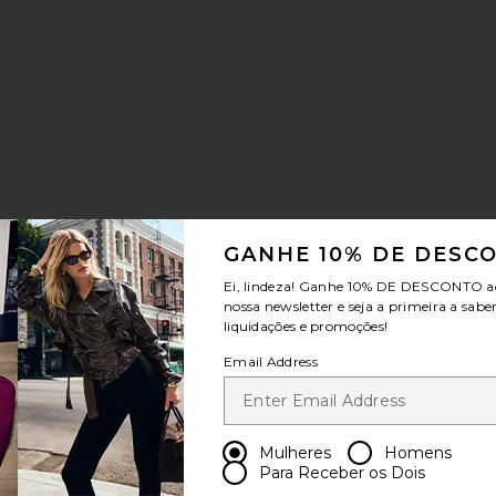
GANHE 10% DE DESC
PRESSÃO ADVA
ora Choker
favoritoRosaline Tennis Necklace
Ei, lindeza! Ganhe
10% DE DESCONTO
a
nossa newsletter e seja a primeira a sabe
liquidações e promoções!
Email Address
Mulheres
Homens
le price:
evious price:
Para Receber os Dois