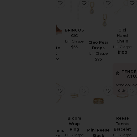
favoritoGigi Baguette Anklet
favoritoBRINCOS CIC
favoritoCle
BRINCOS
Cici
CIC
Hand
Lili Claspe
Chain
Cleo Pear
Gigi
Lili Claspe
$55
Drops
Baguette
$100
Lili Claspe
Anklet
Lili Claspe
$75
$120
TENDÊ
ATU
Vendido 5 v
favoritoReese Tennis Necklace
favoritoBloom Wrap R
favoritoMin
últimas 48
Bloom
Reese
Wrap
Tennis
Ring
Bracelet
Mini Reese
Reese Tennis
Lili Claspe
Lili Claspe
Stack
Necklace