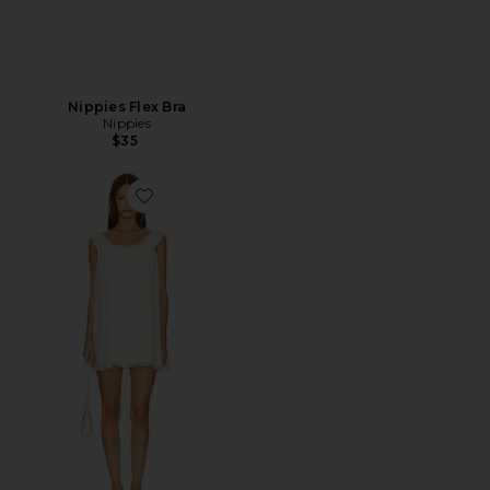
Nippies Flex Bra
Nippies
$35
Favorite Venetia Slip Dress