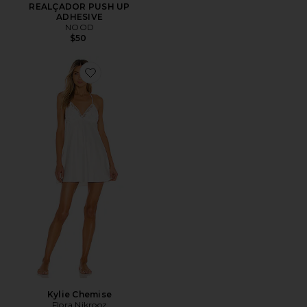
REALÇADOR PUSH UP
ADHESIVE
NOOD
$50
Favorite Kylie Chemise
Kylie Chemise
Flora Nikrooz