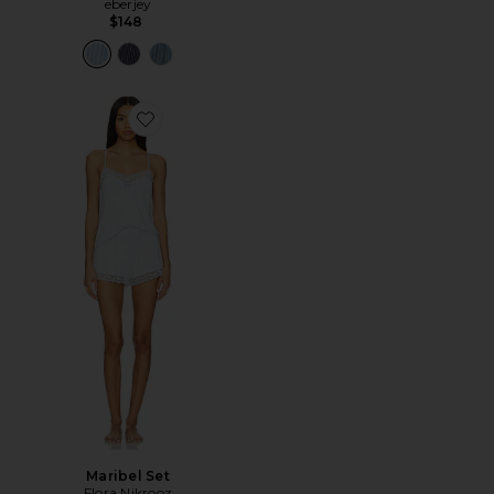
eberjey
$148
Favorite Maribel Set
Maribel Set
Flora Nikrooz