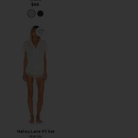
$88
Favorite Malou Lace PJ Set
Malou Lace PJ Set
eberjey