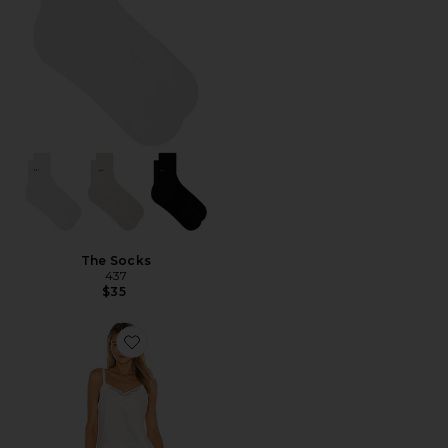
The Socks
437
$35
Favorite Kylie Cami Set