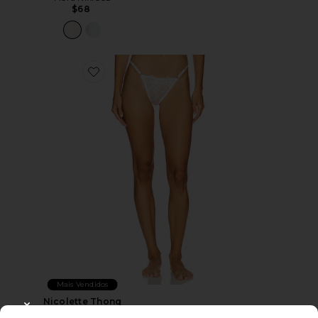
$68
Favorite Nicolette Thong
Mais Vendidos
Nicolette Thong
KAT THE LABEL
CLOSE MODAL