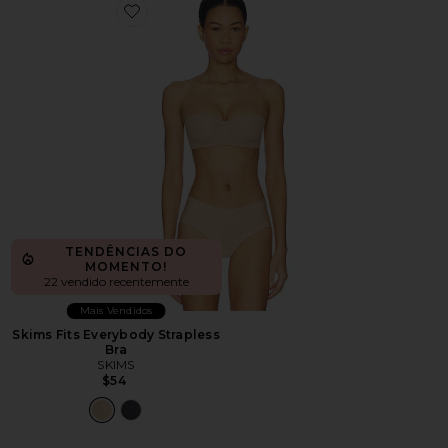
Favorite Skims Fits Everybody Strapless Bra
TENDÊNCIAS DO
MOMENTO!
22 vendido recentemente
Mais Vendidos
Skims Fits Everybody Strapless
Bra
SKIMS
$54