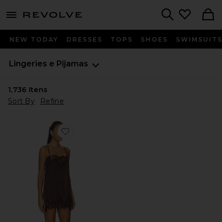
menu - shows more content
Revolve, Apparel & Fashion
Search
NEW TODAY
DRESSES
TOPS
SHOES
SWIMSUIT
Lingeries e Pijamas
1,736
Itens
Sort By
Refine
Favorite Olivia Slip