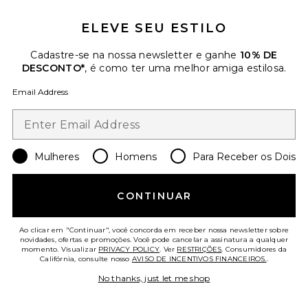
$35
ELEVE SEU ESTILO
Favorite Marisa Bra
Cadastre-se na nossa newsletter e ganhe
10% DE
DESCONTO*
, é como ter uma melhor amiga estilosa.
Email Address
Mulheres
Homens
Para Receber os Dois
CONTINUAR
Ao clicar em "Continuar", você concorda em receber nossa newsletter sobre
novidades, ofertas e promoções. Você pode cancelar a assinatura a qualquer
momento. Visualizar
PRIVACY POLICY
. Ver
RESTRIÇÕES
. Consumidores da
Califórnia, consulte nosso
AVISO DE INCENTIVOS FINANCEIROS.
.
Marisa Bra
BLUEBELLA
No thanks, just let me shop
$89