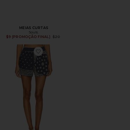
MEIAS CURTAS
Souls.
Previous price:
$9 (PROMOÇÃO FINAL)
$20
Favorite The Smocked Sleep Short