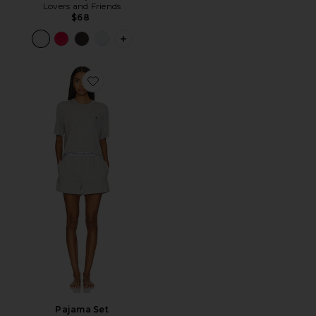
Lovers and Friends
$68
PLUS ICON TO SEE MORE OPTIONS F
Favorite Pajama Set
Pajama Set