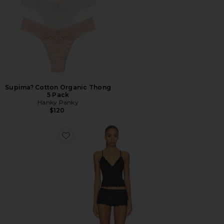
Supima? Cotton Organic Thong
5 Pack
Hanky Panky
$120
Favorite Fits Everybody Lace Cami And Boyshort Set