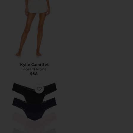
Kylie Cami Set
Flora Nikrooz
$68
Favorite Supima? Cotton Organic Thong 5 Pack