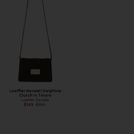
Loeffler Randall Delphine
Clutch in Tmoro
Loeffler Randall
Preço anterior:
$189
$350