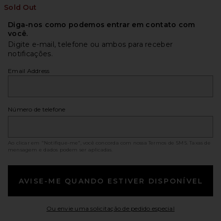
Sold Out
Diga-nos como podemos entrar em contato com
você.
Digite e-mail, telefone ou ambos para receber
notificações.
Email Address
Número de telefone
Ao clicar em "Notifique-me", você concorda com nossa
Termos de SMS
. Taxas de
mensagem e dados podem ser aplicadas.
AVISE-ME QUANDO ESTIVER DISPONÍVEL
Opens in a mo
Ou envie uma solicitação de pedido especial