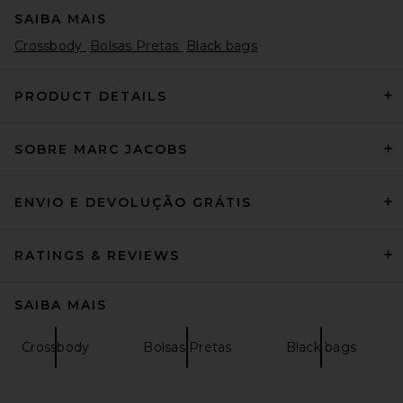
SAIBA MAIS
Crossbody
Bolsas Pretas
Black bags
PRODUCT DETAILS
SOBRE MARC JACOBS
FWRD Renew Goyard Saint
Louis PM Tote Bag in Grey
FWRD Renew
$2,600
ENVIO E DEVOLUÇÃO GRÁTIS
RATINGS & REVIEWS
SAIBA MAIS
Crossbody
Bolsas Pretas
Black bags