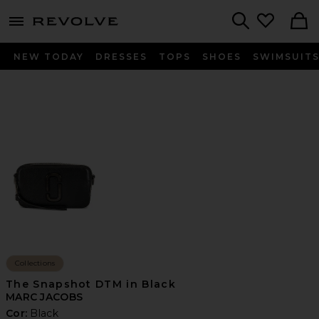
menu - shows more content
Revolve, Apparel & Fashion
Search
NEW TODAY
DRESSES
TOPS
SHOES
SWIMSUIT
Collections
The Snapshot DTM in Black
MARC JACOBS
Cor:
Black