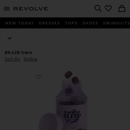
menu - shows more content
Revolve, Apparel & Fashion
Search
NEW TODAY
DRESSES
TOPS
SHOES
SWIMSUIT
89,428
Itens
Sort By
Refine
Favorite VITAMINA EM GOMA SLEEP