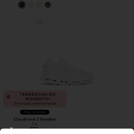
Favorite Cloudnova 2 Sneaker
TENDÊNCIAS DO
MOMENTO!
25 vendido recentemente
Mais Vendidos
Cloudnova 2 Sneaker
On
$170
CLOSE MODAL