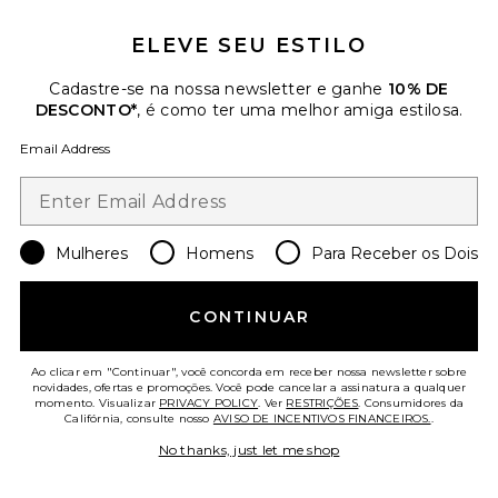
ELEVE SEU ESTILO
Favorite BOLSA DE OMBRO 26IN CRYSTAL SIGNATU
Cadastre-se na nossa newsletter e ganhe
10% DE
DESCONTO*
, é como ter uma melhor amiga estilosa.
Email Address
Mulheres
Homens
Para Receber os Dois
CONTINUAR
Ao clicar em "Continuar", você concorda em receber nossa newsletter sobre
novidades, ofertas e promoções. Você pode cancelar a assinatura a qualquer
BOLSA DE OMBRO 26IN
momento. Visualizar
PRIVACY POLICY
. Ver
RESTRIÇÕES
. Consumidores da
CRYSTAL SIGNATURE SOFT
Califórnia, consulte nosso
AVISO DE INCENTIVOS FINANCEIROS.
.
TABBY
Coach
No thanks, just let me shop
$575