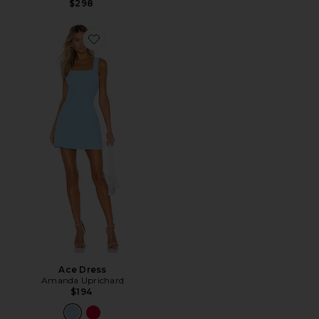
$298
Favorite Ace Dress
Ace Dress
Amanda Uprichard
$194