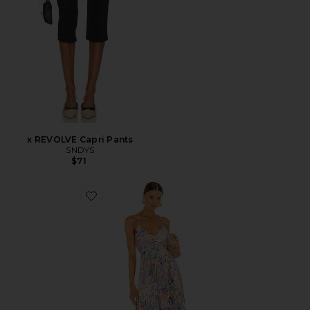
x REVOLVE Capri Pants
SNDYS
$71
Favorite Blythe Dress