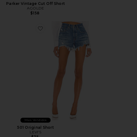
Parker Vintage Cut Off Short
AGOLDE
$158
Favorite 501 Original Short
Mais Vendidos
501 Original Short
LEVI'S
$75