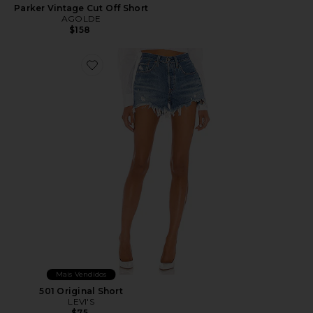
Parker Vintage Cut Off Short
AGOLDE
$158
Favorite 501 Original Short
Mais Vendidos
501 Original Short
LEVI'S
$75