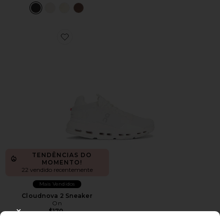
Favorite Cloudnova 2 Sneaker
TENDÊNCIAS DO
MOMENTO!
22 vendido recentemente
Mais Vendidos
Cloudnova 2 Sneaker
On
$170
CLOSE MODAL