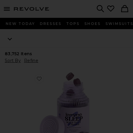
menu - shows more content
Revolve, Apparel & Fashion
Search
NEW TODAY
DRESSES
TOPS
SHOES
SWIMSUIT
83,752
Itens
Sort By
Refine
Favorite VITAMINA EM GOMA SLEEP