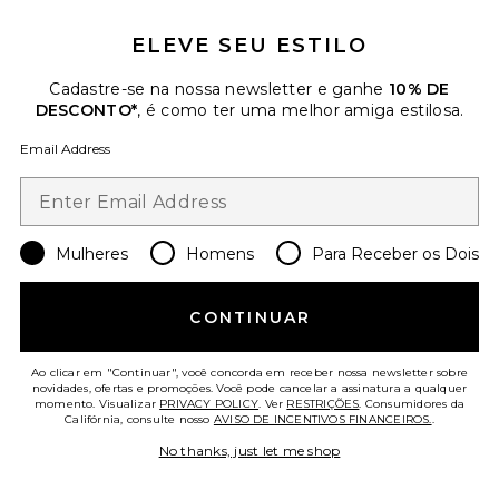
ELEVE SEU ESTILO
Favorite BOLSA DE OMBRO 26IN CRYSTAL SIGNATU
Cadastre-se na nossa newsletter e ganhe
10% DE
DESCONTO*
, é como ter uma melhor amiga estilosa.
Email Address
Mulheres
Homens
Para Receber os Dois
CONTINUAR
Ao clicar em "Continuar", você concorda em receber nossa newsletter sobre
novidades, ofertas e promoções. Você pode cancelar a assinatura a qualquer
BOLSA DE OMBRO 26IN
momento. Visualizar
PRIVACY POLICY
. Ver
RESTRIÇÕES
. Consumidores da
CRYSTAL SIGNATURE SOFT
Califórnia, consulte nosso
AVISO DE INCENTIVOS FINANCEIROS.
.
TABBY
Coach
No thanks, just let me shop
$575