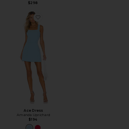
$298
Favorite Ace Dress
Ace Dress
Amanda Uprichard
$194