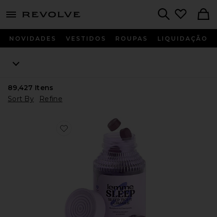
menu - shows more content
Revolve, Apparel & Fashion
Search
NOVIDADES
VESTIDOS
ROUPAS
LIQUIDAÇÃO
89,427
Itens
Sort By
Refine
Favorite VITAMINA EM GOMA SLEEP