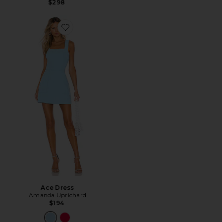
$298
Favorite Ace Dress
Ace Dress
Amanda Uprichard
$194