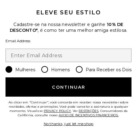
$575
ELEVE SEU ESTILO
Favorite Horizon Long Sleeve Top
Cadastre-se na nossa newsletter e ganhe
10% DE
DESCONTO*
, é como ter uma melhor amiga estilosa.
Email Address
Mulheres
Homens
Para Receber os Dois
CONTINUAR
Ao clicar em "Continuar", você concorda em receber nossa newsletter sobre
novidades, ofertas e promoções. Você pode cancelar a assinatura a qualquer
Mais Vendidos
momento. Visualizar
PRIVACY POLICY
. Ver
RESTRIÇÕES
. Consumidores da
Califórnia, consulte nosso
AVISO DE INCENTIVOS FINANCEIROS.
.
Horizon Long Sleeve Top
LIONESS
No thanks, just let me shop
$75