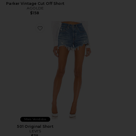
Parker Vintage Cut Off Short
AGOLDE
$158
Favorite 501 Original Short
Mais Vendidos
501 Original Short
LEVI'S
$75