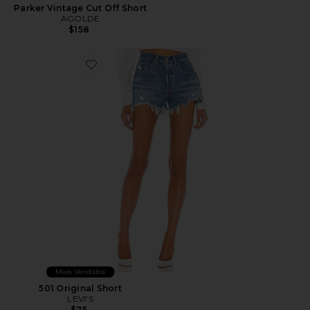
Parker Vintage Cut Off Short
AGOLDE
$158
Favorite 501 Original Short
Mais Vendidos
501 Original Short
LEVI'S
$75