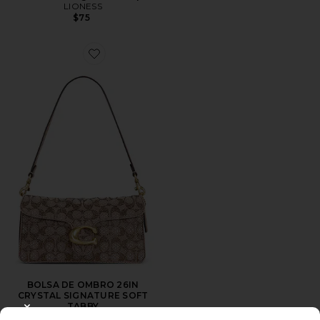
LIONESS
$75
Favorite BOLSA DE OMBRO 26IN CRYSTAL SIGNATU
BOLSA DE OMBRO 26IN
CRYSTAL SIGNATURE SOFT
TABBY
CLOSE MODAL
Coach