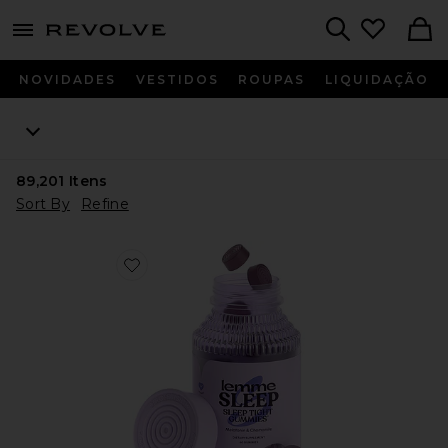
menu - shows more content
Revolve, Apparel & Fashion
Search
NOVIDADES
VESTIDOS
ROUPAS
LIQUIDAÇÃO
89,201
Itens
Sort By
Refine
Favorite VITAMINA EM GOMA SLEEP