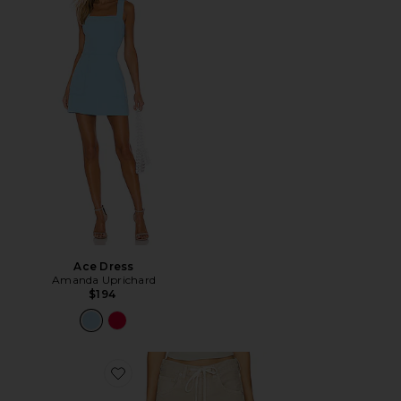
Ace Dress
Amanda Uprichard
$194
Favorite Brynn Drawstring Trouser Jeans