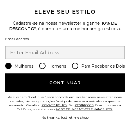
$575
ELEVE SEU ESTILO
Favorite Chinelo Liners
Cadastre-se na nossa newsletter e ganhe
10% DE
DESCONTO*
, é como ter uma melhor amiga estilosa.
Email Address
Mulheres
Homens
Para Receber os Dois
CONTINUAR
TENDÊNCIAS DO
MOMENTO!
28 vendido recentemente
Ao clicar em "Continuar", você concorda em receber nossa newsletter sobre
novidades, ofertas e promoções. Você pode cancelar a assinatura a qualquer
momento. Visualizar
PRIVACY POLICY
. Ver
RESTRIÇÕES
. Consumidores da
Califórnia, consulte nosso
AVISO DE INCENTIVOS FINANCEIROS.
.
Chinelo Liners
TKEES
No thanks, just let me shop
$65