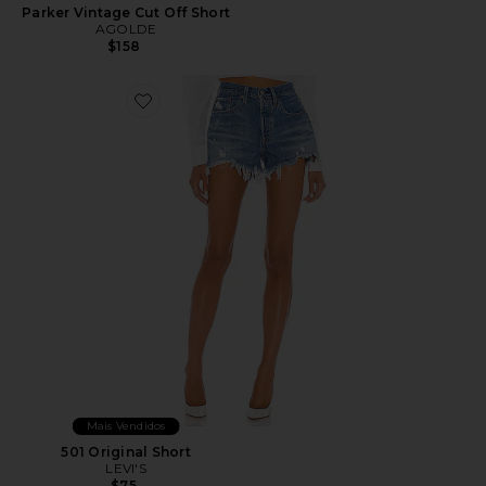
Parker Vintage Cut Off Short
AGOLDE
$158
Favorite 501 Original Short
Mais Vendidos
501 Original Short
LEVI'S
$75