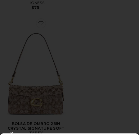
LIONESS
$75
Favorite BOLSA DE OMBRO 26IN CRYSTAL SIGNATU
BOLSA DE OMBRO 26IN
CRYSTAL SIGNATURE SOFT
TABBY
CLOSE MODAL
Coach