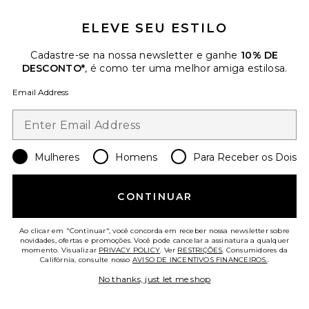
$575
ELEVE SEU ESTILO
Favorite Chinelo Liners
Cadastre-se na nossa newsletter e ganhe
10% DE
DESCONTO*
, é como ter uma melhor amiga estilosa.
Email Address
Mulheres
Homens
Para Receber os Dois
CONTINUAR
TENDÊNCIAS DO
MOMENTO!
31 vendido recentemente
Ao clicar em "Continuar", você concorda em receber nossa newsletter sobre
novidades, ofertas e promoções. Você pode cancelar a assinatura a qualquer
momento. Visualizar
PRIVACY POLICY
. Ver
RESTRIÇÕES
. Consumidores da
Califórnia, consulte nosso
AVISO DE INCENTIVOS FINANCEIROS.
.
Chinelo Liners
TKEES
No thanks, just let me shop
$65