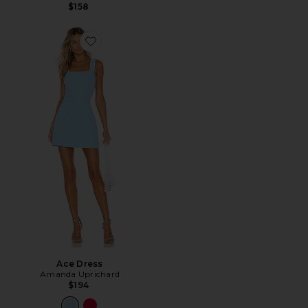
$158
Favorite Ace Dress
Ace Dress
Amanda Uprichard
$194