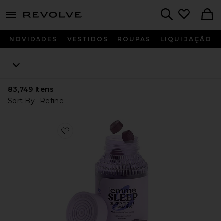
menu - shows more content
Revolve, Apparel & Fashion
Search
NOVIDADES
VESTIDOS
ROUPAS
LIQUIDAÇÃO
83,749
Itens
Sort By
Refine
Favorite VITAMINA EM GOMA SLEEP