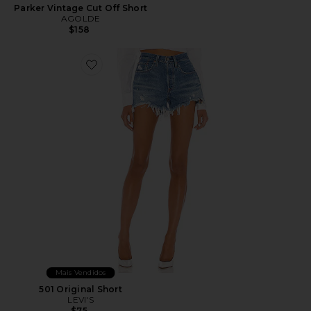
Parker Vintage Cut Off Short
AGOLDE
$158
Favorite 501 Original Short
Mais Vendidos
501 Original Short
LEVI'S
$75