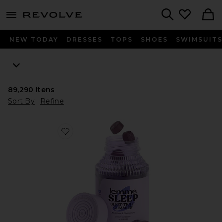
menu - shows more content
Revolve, Apparel & Fashion
Search
NEW TODAY
DRESSES
TOPS
SHOES
SWIMSUIT
89,290
Itens
Sort By
Refine
Favorite VITAMINA EM GOMA SLEEP