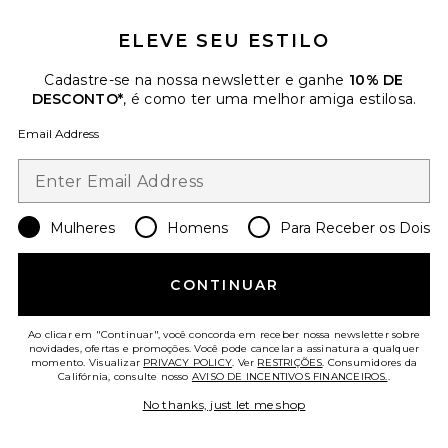
$575
ELEVE SEU ESTILO
Favorite Chinelo Liners
Cadastre-se na nossa newsletter e ganhe
10% DE
DESCONTO*
, é como ter uma melhor amiga estilosa.
Email Address
Mulheres
Homens
Para Receber os Dois
CONTINUAR
TENDÊNCIAS DO
MOMENTO!
30 vendido recentemente
Ao clicar em "Continuar", você concorda em receber nossa newsletter sobre
novidades, ofertas e promoções. Você pode cancelar a assinatura a qualquer
momento. Visualizar
PRIVACY POLICY
. Ver
RESTRIÇÕES
. Consumidores da
Califórnia, consulte nosso
AVISO DE INCENTIVOS FINANCEIROS.
.
Chinelo Liners
TKEES
No thanks, just let me shop
$65