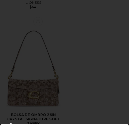
LIONESS
$64
Favorite BOLSA DE OMBRO 26IN CRYSTAL SIGNATU
BOLSA DE OMBRO 26IN
CRYSTAL SIGNATURE SOFT
TABBY
CLOSE MODAL
Coach