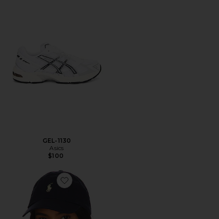
GEL-1130
Asics
$100
Favorite Chino Cap