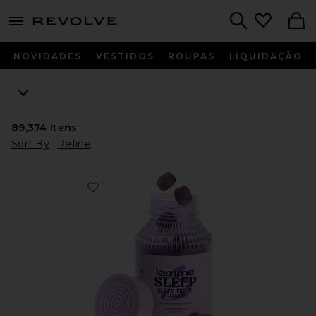
menu - shows more content
Revolve, Apparel & Fashion
Search
NOVIDADES
VESTIDOS
ROUPAS
LIQUIDAÇÃO
89,374
Itens
Sort By
Refine
Favorite VITAMINA EM GOMA SLEEP