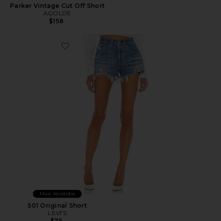
Parker Vintage Cut Off Short
AGOLDE
$158
Favorite 501 Original Short
Mais Vendidos
501 Original Short
LEVI'S
$75