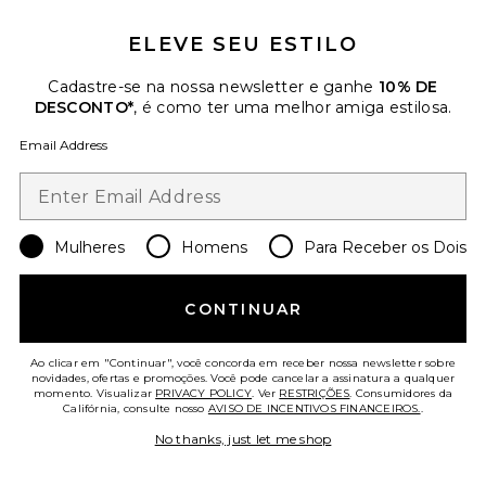
Favorite Roma Pant
ELEVE SEU ESTILO
Cadastre-se na nossa newsletter e ganhe
10% DE
DESCONTO*
, é como ter uma melhor amiga estilosa.
Email Address
Mulheres
Homens
Para Receber os Dois
CONTINUAR
Ao clicar em "Continuar", você concorda em receber nossa newsletter sobre
Roma Pant
novidades, ofertas e promoções. Você pode cancelar a assinatura a qualquer
SNDYS
momento. Visualizar
PRIVACY POLICY
. Ver
RESTRIÇÕES
. Consumidores da
Califórnia, consulte nosso
AVISO DE INCENTIVOS FINANCEIROS.
.
$108
No thanks, just let me shop