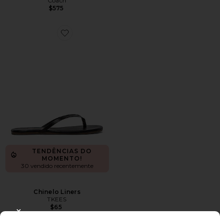
Coach
$575
Favorite Chinelo Liners
TENDÊNCIAS DO
MOMENTO!
30 vendido recentemente
Chinelo Liners
TKEES
$65
CLOSE MODAL