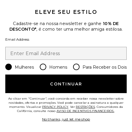
$65
ELEVE SEU ESTILO
Favorite Roma Pant
Cadastre-se na nossa newsletter e ganhe
10% DE
DESCONTO*
, é como ter uma melhor amiga estilosa.
Email Address
Mulheres
Homens
Para Receber os Dois
CONTINUAR
Ao clicar em "Continuar", você concorda em receber nossa newsletter sobre
novidades, ofertas e promoções. Você pode cancelar a assinatura a qualquer
momento. Visualizar
PRIVACY POLICY
. Ver
RESTRIÇÕES
. Consumidores da
Califórnia, consulte nosso
AVISO DE INCENTIVOS FINANCEIROS.
.
Roma Pant
SNDYS
No thanks, just let me shop
$108