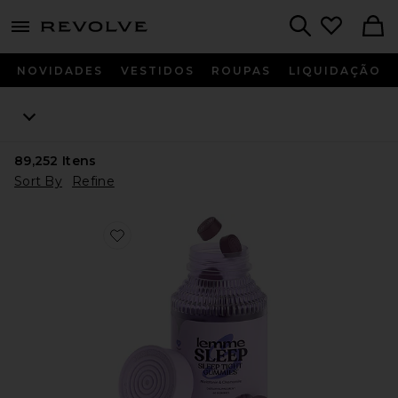
menu - shows more content
Revolve, Apparel & Fashion
Search
NOVIDADES
VESTIDOS
ROUPAS
LIQUIDAÇÃO
89,252
Itens
Sort By
Refine
Favorite VITAMINA EM GOMA SLEEP