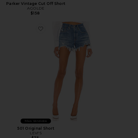
Parker Vintage Cut Off Short
AGOLDE
$158
Favorite 501 Original Short
Mais Vendidos
501 Original Short
LEVI'S
$75