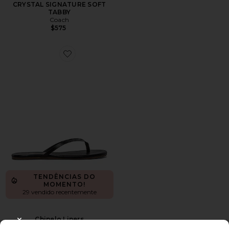
CRYSTAL SIGNATURE SOFT
TABBY
Coach
$575
Favorite Chinelo Liners
TENDÊNCIAS DO
MOMENTO!
29 vendido recentemente
Chinelo Liners
CLOSE MODAL
TKEES