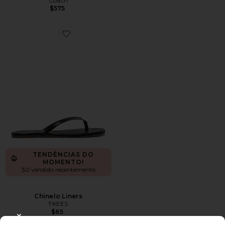
Coach
$575
Favorite Chinelo Liners
TENDÊNCIAS DO
MOMENTO!
30 vendido recentemente
Chinelo Liners
TKEES
$65
CLOSE MODAL