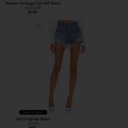
Parker Vintage Cut Off Short
AGOLDE
$158
Favorite 501 Original Short
Mais Vendidos
501 Original Short
LEVI'S
$75