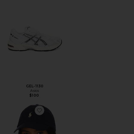
GEL-1130
Asics
$100
Favorite Chino Cap