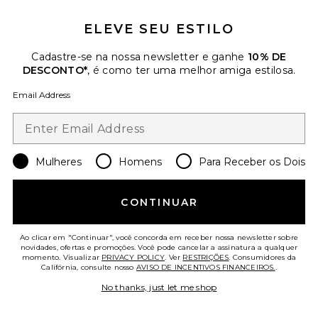
Favorite Roma Pant
ELEVE SEU ESTILO
Cadastre-se na nossa newsletter e ganhe
10% DE
DESCONTO*
, é como ter uma melhor amiga estilosa.
Email Address
Mulheres
Homens
Para Receber os Dois
CONTINUAR
Ao clicar em "Continuar", você concorda em receber nossa newsletter sobre
Roma Pant
novidades, ofertas e promoções. Você pode cancelar a assinatura a qualquer
SNDYS
momento. Visualizar
PRIVACY POLICY
. Ver
RESTRIÇÕES
. Consumidores da
Califórnia, consulte nosso
AVISO DE INCENTIVOS FINANCEIROS.
.
$108
No thanks, just let me shop