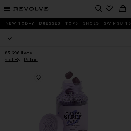
menu - shows more content
Revolve, Apparel & Fashion
Search
NEW TODAY
DRESSES
TOPS
SHOES
SWIMSUIT
83,696
Itens
Sort By
Refine
Favorite VITAMINA EM GOMA SLEEP