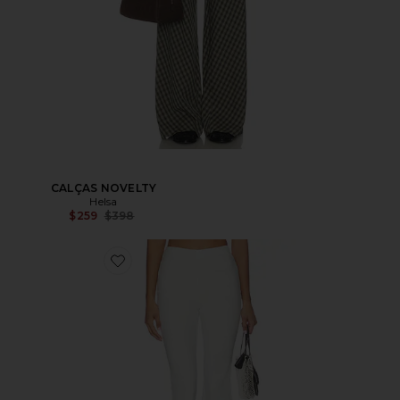
CALÇAS NOVELTY
Helsa
Preço anterior:
$259
$398