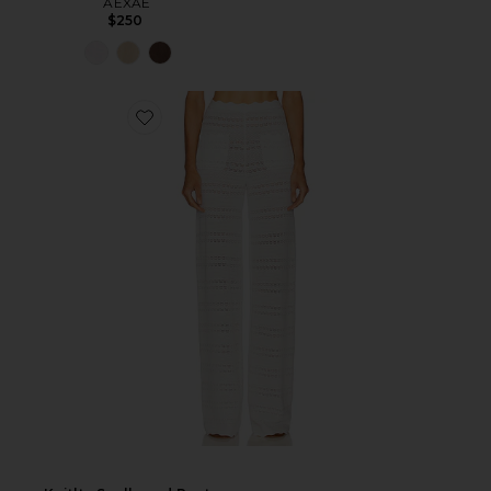
AEXAE
$250