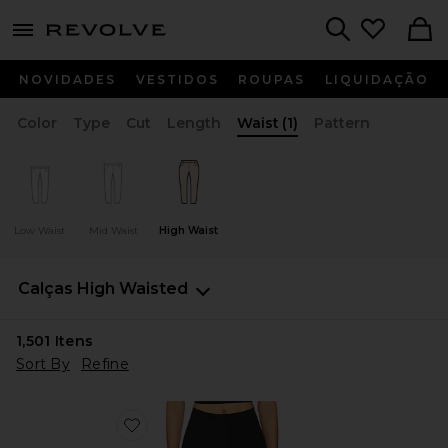
menu - shows more content
Revolve, Apparel & Fashion
Search
NOVIDADES
VESTIDOS
ROUPAS
LIQUIDAÇÃO
Color
Type
Cut
Length
Waist
(1)
Pattern
Low Waist
Mid Waist
High Waist
Calças
High Waisted
1,501
Itens
Sort By
Refine