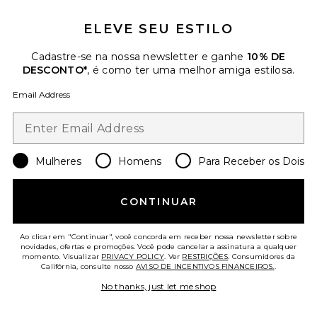
$218
ELEVE SEU ESTILO
Cadastre-se na nossa newsletter e ganhe
10% DE
DESCONTO*
, é como ter uma melhor amiga estilosa.
Email Address
Mulheres
Homens
Para Receber os Dois
CONTINUAR
Ao clicar em "Continuar", você concorda em receber nossa newsletter sobre
novidades, ofertas e promoções. Você pode cancelar a assinatura a qualquer
momento. Visualizar
PRIVACY POLICY
. Ver
RESTRIÇÕES
. Consumidores da
Califórnia, consulte nosso
AVISO DE INCENTIVOS FINANCEIROS.
.
Talitha Ruffle Capri
No thanks, just let me shop
MORE TO COME
$58