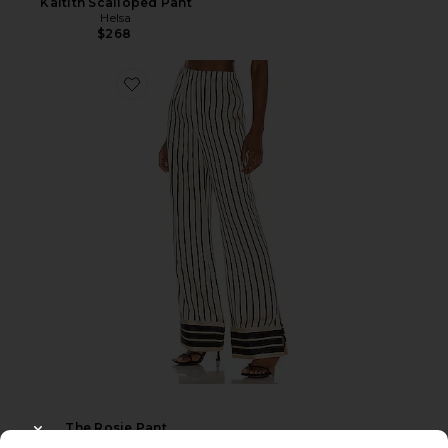
Kaitltn Scalloped Pant
Helsa
$268
The Rosie Pant
CLOSE MODAL
L'Academie