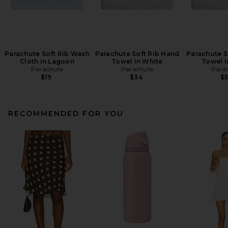
Parachute Soft Rib Wash
Parachute Soft Rib Hand
Parachute S
Cloth in Lagoon
Towel in White
Towel i
Parachute
Parachute
Para
$19
$34
$
RECOMMENDED FOR YOU