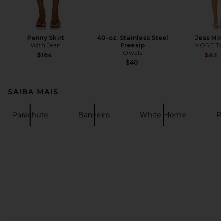
Penny Skirt
40-oz. Stainless Steel
Jess Mi
With Jean
Freesip
MORE T
Owala
$164
$83
$40
SAIBA MAIS
Parachute
Banheiro
White Home
P
FOOTER