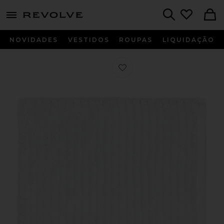
menu - shows more content
Revolve, Apparel & Fashion
Search
NOVIDADES
VESTIDOS
ROUPAS
LIQUIDAÇÃO
Favorito Soft Rib Washcloth in Whit