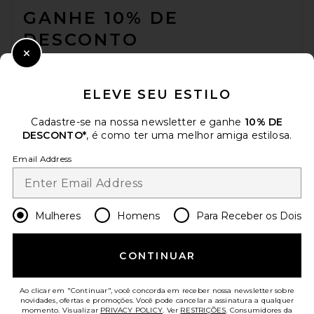
GANHE 10% DE
DESCONTO
Close Modal
Quando você se inscreve em nossa newsletter enviando seu e-mail.
Opte por sair a qualquer momento.
Política de Privacidade
ELEVE SEU ESTILO
Email Address
Cadastre-se na nossa newsletter e ganhe
10% DE
DESCONTO*
, é como ter uma melhor amiga estilosa.
Sign Up
Email Address
pt
USD
Change Country Regions Preferences
Mulheres
Homens
Para Receber os Dois
AJUDE-NOS A MELHORAR!
CONTINUAR
Responda uma rápida pesquisa sobre seu acesso.
Vamos lá!
Ao clicar em "Continuar", você concorda em receber nossa newsletter sobre
novidades, ofertas e promoções. Você pode cancelar a assinatura a qualquer
momento. Visualizar
PRIVACY POLICY
. Ver
RESTRIÇÕES
. Consumidores da