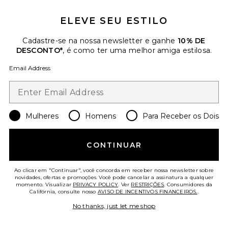
ELEVE SEU ESTILO
Cadastre-se na nossa newsletter e ganhe
10% DE
DESCONTO*
, é como ter uma melhor amiga estilosa.
Fianna Pointelle Romper
Email Address
Lovers and Friends
$200
Favorite MACACÃO CURTO DE JERSEY SUPREME
Mulheres
Homens
Para Receber os Dois
CONTINUAR
Ao clicar em "Continuar", você concorda em receber nossa newsletter sobre
novidades, ofertas e promoções. Você pode cancelar a assinatura a qualquer
momento. Visualizar
PRIVACY POLICY
. Ver
RESTRIÇÕES
. Consumidores da
Califórnia, consulte nosso
AVISO DE INCENTIVOS FINANCEIROS.
.
No thanks, just let me shop