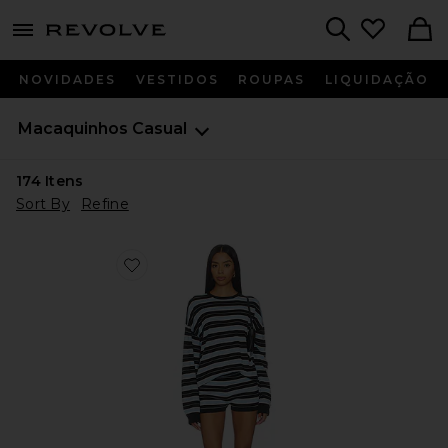
menu - shows more content
Revolve, Apparel & Fashion
Search
NOVIDADES
VESTIDOS
ROUPAS
LIQUIDAÇÃO
Macaquinhos
Casual
174
Itens
Sort By
Refine
Favorite Kylah Knit Short Set