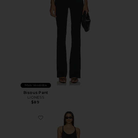
Mais Vendidos
Bisous Pant
LIONESS
$89
Favorite X FP Movement Hot Shot Mini In Black