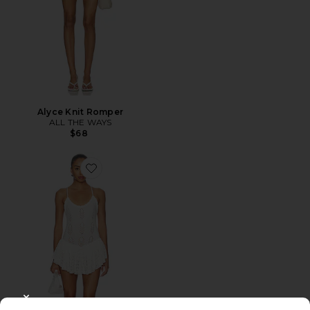
Alyce Knit Romper
ALL THE WAYS
$68
Favorite Fianna Pointelle Romper
CLOSE MODAL