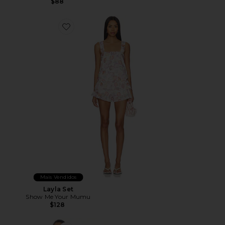
$88
Favorite Layla Set
Mais Vendidos
Layla Set
Show Me Your Mumu
$128