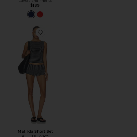
Lovers and Friends
$139
Favorite Matilda Short Set
Matilda Short Set
ALL THE WAYS