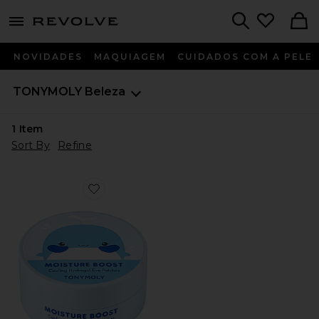
menu - shows more content
Revolve, Apparel & Fashion
Search
NOVIDADES
MAQUIAGEM
CUIDADOS COM A PELE
TONYMOLY
Beleza
1
Item
Sort By
Refine
Favorite Moisture Boost Cooling Hydrogel Eye Patches