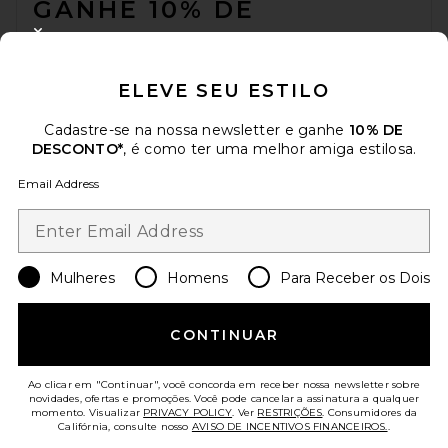
GANHE 10% DE
DESCONTO
CLOSE MODAL
Quando você se inscreve em nossa newsletter enviando seu e-mail.
ELEVE SEU ESTILO
Opte por sair a qualquer momento.
Política de Privacidade
Email Address
Cadastre-se na nossa newsletter e ganhe
10% DE
DESCONTO*
, é como ter uma melhor amiga estilosa.
Sign Up
Email Address
pt
USD
Change Country Regions Preferences
Mulheres
Homens
Para Receber os Dois
CONTINUAR
AJUDE-NOS A MELHORAR!
Responda uma rápida pesquisa sobre seu acesso.
Vamos lá!
Ao clicar em "Continuar", você concorda em receber nossa newsletter sobre
novidades, ofertas e promoções. Você pode cancelar a assinatura a qualquer
momento. Visualizar
PRIVACY POLICY
. Ver
RESTRIÇÕES
. Consumidores da
ATENDIMENTO AO CLIENTE
Califórnia, consulte nosso
AVISO DE INCENTIVOS FINANCEIROS.
.