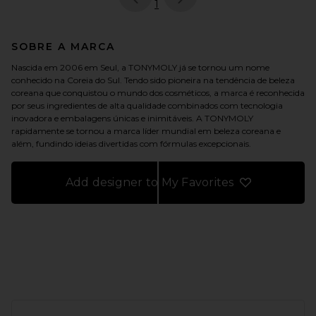
page
of 1, currently selected
1
SOBRE A MARCA
Nascida em 2006 em Seul, a TONYMOLY já se tornou um nome
conhecido na Coreia do Sul. Tendo sido pioneira na tendência de beleza
coreana que conquistou o mundo dos cosméticos, a marca é reconhecida
por seus ingredientes de alta qualidade combinados com tecnologia
inovadora e embalagens únicas e inimitáveis. A TONYMOLY
rapidamente se tornou a marca líder mundial em beleza coreana e
além, fundindo ideias divertidas com fórmulas excepcionais.
Add designer to My Favorites
FOOTER