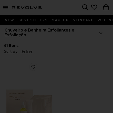
menu - shows more content
Revolve, Apparel & Fashion
Search
NEW
BEST SELLERS
MAKEUP
SKINCARE
WELLN
Chuveiro e Banheira
Esfoliantes e
Esfoliação
91
Itens
Sort By
Refine
Favorite KIT SPA PARA BARRIGA BELLY SPA KIT