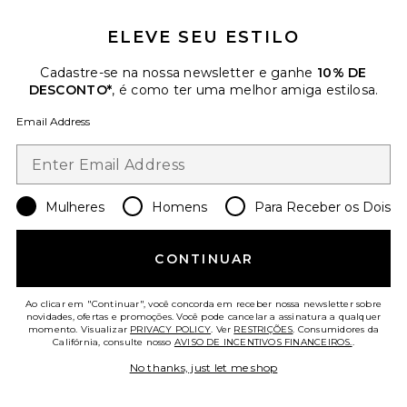
ELEVE SEU ESTILO
Mais Vendidos
BARRA DE SABONETE
Cadastre-se na nossa newsletter e ganhe
10% DE
CORPORAL
DESCONTO*
, é como ter uma melhor amiga estilosa.
MUTHA
$30
Email Address
Favorite ESFOLIANTE PARA BATIDAS BUMP SCRUB
Mulheres
Homens
Para Receber os Dois
CONTINUAR
Ao clicar em "Continuar", você concorda em receber nossa newsletter sobre
novidades, ofertas e promoções. Você pode cancelar a assinatura a qualquer
momento. Visualizar
PRIVACY POLICY
. Ver
RESTRIÇÕES
. Consumidores da
Califórnia, consulte nosso
AVISO DE INCENTIVOS FINANCEIROS.
.
No thanks, just let me shop