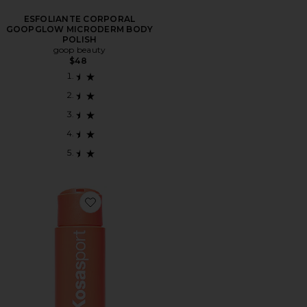
ESFOLIANTE CORPORAL
GOOPGLOW MICRODERM BODY
POLISH
goop beauty
$48
Favorite Good Body Skin Aha + Enzyme Exfoliating B