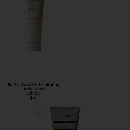
Buff It Out AHA Exfoliating
Body Scrub
VERSED
$15
Favorite ESFOLIANTE CORPORAL REDEMPTION