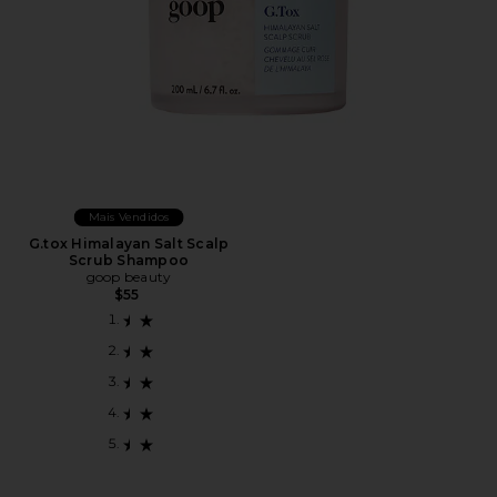
Mais Vendidos
G.tox Himalayan Salt Scalp
Scrub Shampoo
goop beauty
$55