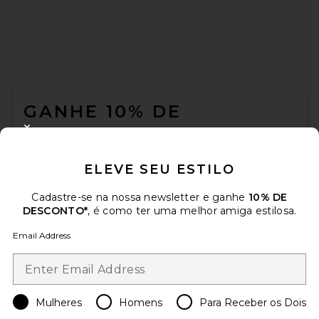
FOOTER
GANHE 10% DE
DESCONTO
CLOSE MODAL
Quando você se inscreve em nossa newsletter enviando seu e-mail.
ELEVE SEU ESTILO
Opte por sair a qualquer momento.
Política de Privacidade
Email Address
Cadastre-se na nossa newsletter e ganhe
10% DE
DESCONTO*
, é como ter uma melhor amiga estilosa.
Sign Up
Email Address
pt
USD
Change Country Regions Preferences
Mulheres
Homens
Para Receber os Dois