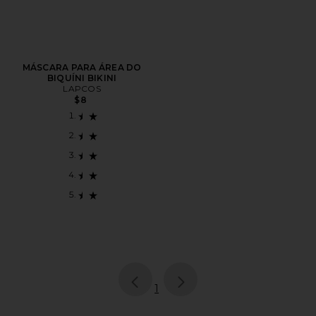
MÁSCARA PARA ÁREA DO
BIQUÍNI BIKINI
LAPCOS
$8
page
of 1, currently selected
1