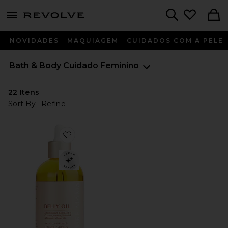
menu - shows more content
Revolve, Apparel & Fashion
Search
NOVIDADES
MAQUIAGEM
CUIDADOS COM A PELE
Bath & Body
Cuidado Feminino
22
Itens
Sort By
Refine
Favorite ÓLEO PARA BARRIGA BELLY OIL