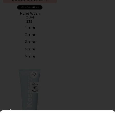
Mais Vendidos
Hand Wash
OUAI
$32
Favorite DESODORANTE COM SÉRUM DE AHA CHE
CLOSE MODAL