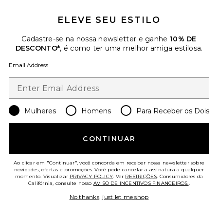
ELEVE SEU ESTILO
Cadastre-se na nossa newsletter e ganhe
10% DE
DESCONTO*
, é como ter uma melhor amiga estilosa.
Email Address
DESODORANTE COM SÉRUM DE
AHA CHEMISTRY CHEMISTRY
AHA SERUM DEODORANT
Kosas
Mulheres
$20
Homens
Para Receber os Dois
CONTINUAR
Ao clicar em "Continuar", você concorda em receber nossa newsletter sobre
novidades, ofertas e promoções. Você pode cancelar a assinatura a qualquer
momento. Visualizar
PRIVACY POLICY
. Ver
RESTRIÇÕES
. Consumidores da
Califórnia, consulte nosso
AVISO DE INCENTIVOS FINANCEIROS.
.
No thanks, just let me shop
Favorite PINCEL SECO G.TOX ULTIMATE DRY BRUSH