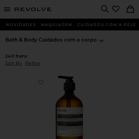
menu - shows more content
Revolve, Apparel & Fashion
Search
NOVIDADES
MAQUIAGEM
CUIDADOS COM A PELE
Bath & Body
Cuidados com o corpo
240
Itens
Sort By
Refine
Favorite Resurrection Aromatique Hand Wash