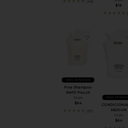
(46)
$16
favoritoFine Sham
MAIS VENDIDOS
Fine Shampoo
Refill Pouch
MAIS VENDID
OUAI
$64
CONDICIONA
MEDIUM
(57)
OUAI
$64