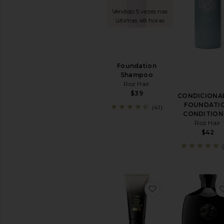
beleza
Vendido 5 vezes nas
Ver
últimas 48 horas
todos
os
produtos
para
Cabelos
Foundation
Shampoo
SHAMPOO
Roz Hair
E
$39
CONDICIONADOR
CONDICIONA
FOUNDATI
Condicionador
(41)
CONDITION
Shampoo
Roz Hair
a
$42
seco
Shampoo
Ver
Todos
Shampoo
&
favoritoCONDIC
Condicionador
STYLING
E