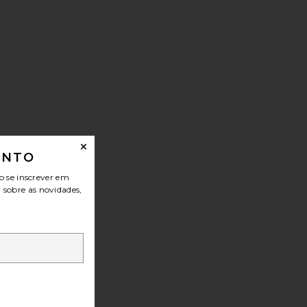
ONTO
DOR TRAVEL FOUNDATION CONDITIONER
o se inscrever em
r sobre as novidades,