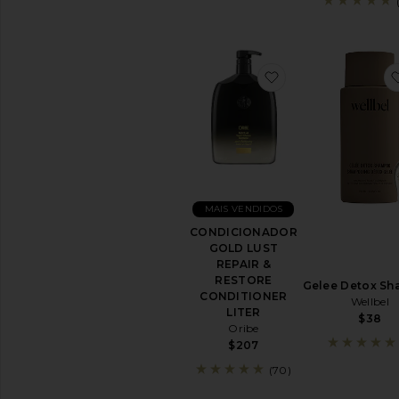
favoritoCONDIC
MAIS VENDIDOS
CONDICIONADOR
GOLD LUST
REPAIR &
RESTORE
Gelee Detox S
CONDITIONER
Wellbel
LITER
$38
Oribe
$207
(70)