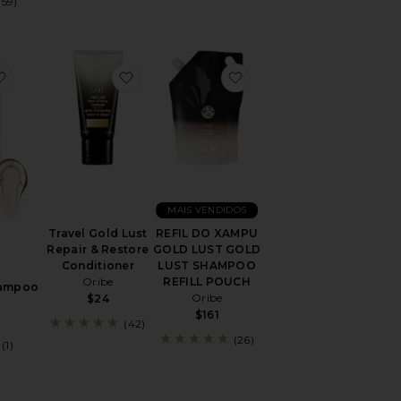
(59)
IONADOR GOLD LUST REPAIR & RESTORE CONDITIONER LIT
favoritoGelee Detox Shampoo
favoritoTravel Gold Lust Repair & Restore
favoritoREFIL DO XA
MAIS VENDIDOS
Travel Gold Lust
REFIL DO XAMPU
Repair & Restore
GOLD LUST GOLD
Conditioner
LUST SHAMPOO
Oribe
REFILL POUCH
hampoo
Oribe
$24
$161
(42)
(26)
(1)