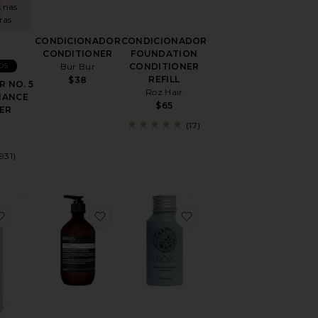
s nas
ras
CONDICIONADOR
CONDICIONADOR
CONDITIONER
FOUNDATION
OS
Bur Bur
CONDITIONER
REFILL
$38
 NO. 5
Roz Hair
NANCE
$65
ER
(17)
(931)
nd Maintenance Shampoo
favoritoFine Shampoo
favoritoCONDICIONADOR CONDITIONE
favoritoTravel Foundat