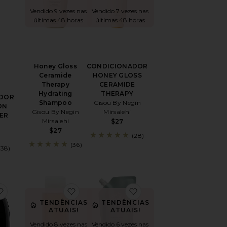
Vendido 9 vezes nas
Vendido 7 vezes nas
últimas 48 horas
últimas 48 horas
Honey Gloss
CONDICIONADOR
Ceramide
HONEY GLOSS
Therapy
CERAMIDE
Hydrating
THERAPY
DOR
Shampoo
Gisou By Negin
ON
Gisou By Negin
Mirsalehi
ER
Mirsalehi
$27
$27
(28)
(36)
(38)
IONADOR GOLD LUST REPAIR & RESTORE
favoritoGold Lust Repair & Restore Shampoo
favoritoDetox Shampoo
favoritoFoundation Sham
TENDÊNCIAS
TENDÊNCIAS
ATUAIS!
ATUAIS!
Vendido 8 vezes nas
Vendido 6 vezes nas