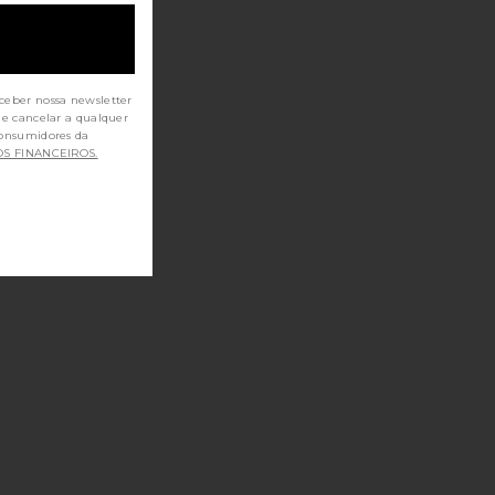
ceber nossa newsletter
de cancelar a qualquer
OS FINANCEIROS.
AMPOO DETOX