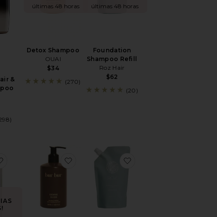
últimas 48 horas
últimas 48 horas
Detox Shampoo
Foundation
OUAI
Shampoo Refill
Roz Hair
$34
$62
air &
(270)
mpoo
(20)
298)
Season Nourishing Shampoo
favoritoCONDICIONADOR NO. 5 BOND MAINTENANCE CO
favoritoCONDICIONADOR CONDITIONE
favoritoCONDICIONA
IAS
!