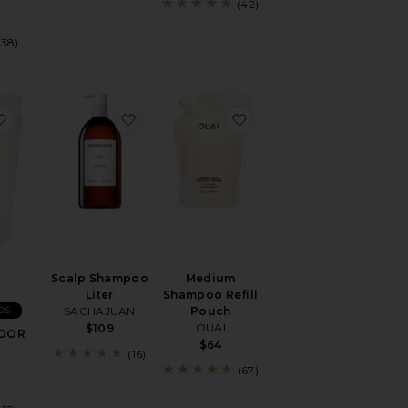
(42)
(38)
poo Refill Pouch
favoritoCONDICIONADOR MEDIUM
favoritoScalp Shampoo Liter
favoritoMedium Shampo
Scalp Shampoo
Medium
Liter
Shampoo Refill
OS
SACHAJUAN
Pouch
OUAI
$109
DOR
$64
(16)
(67)