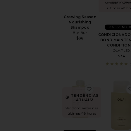
Vendido 8 veze
itens
últimas 48 ho
de
Styling
Growing Season
e
Nourishing
tratamentos
MAIS VENDID
Shampoo
para
Bur Bur
os
CONDICIONADOR
$38
cabelos
BOND MAINTE
CONDITION
OLAPLEX
EQUIPAMENTOS
E
$34
ACESSÓRIOS
PARA
CABELOS
Modeladores
de
Cabelo
favoritoNo. 4 Bo
Hair
TENDÊNCIAS
Accessories
ATUAIS!
Escovas
Vendido 5 vezes nas
&
últimas 48 horas
Pentes
Secadores
de