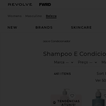
Womens
Masculino
Beleza
NEW
BRANDS
SKINCARE
Beleza
Cabelos
Shampoo e Condicionador
CABELOS
Shampoo E Condici
Marca
Preço
Ma
—
—
COMPRE
PRODUTOS
DE
BELEZA
461
ITENS
Ver
a
loja
de
favoritoFoundati
produtos
TENDÊNCIAS
de
ATUAIS!