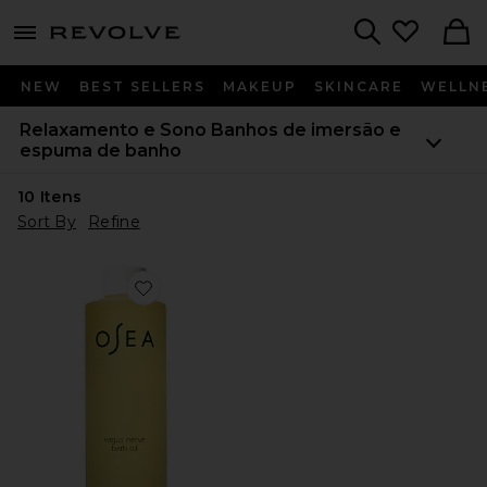
menu - shows more content
Revolve, Apparel & Fashion
Search
NEW
BEST SELLERS
MAKEUP
SKINCARE
WELLN
Relaxamento e Sono
Banhos de imersão e
espuma de banho
10
Itens
Sort By
Refine
Favorite ÓLEO DE BANHO PARA O NERVO VAGO V