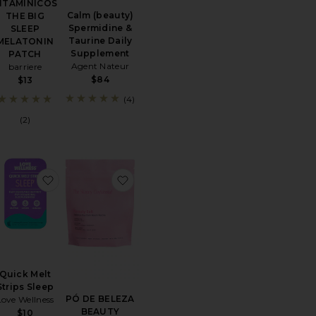
ITAMÍNICOS
Calm (beauty)
THE BIG
Spermidine &
SLEEP
Taurine Daily
MELATONIN
Supplement
PATCH
Agent Nateur
barriere
$84
$13
(4)
(2)
NTERIOR HOLI (RADIANCE) HOLI (RADIANCE) BEAUTY FROM 
oritoPACOTES DE MAGNÉSIO EM BASTÃO MAGNESI-OM BERRY
favoritoQuick Melt Strips Sleep
favoritoPÓ DE BELEZA BEAUTY 
Quick Melt
Strips Sleep
PÓ DE BELEZA
Love Wellness
BEAUTY
$10