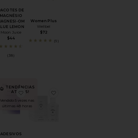
PACOTES DE
MAGNÉSIO
Women Plus
AGNESI-OM
Wellbel
BLUE LEMON
$72
Moon Juice
$44
(9)
(38)
TENDÊNCIAS
es
oritoTINTURA SEA MOSS
favoritoADESIVOS VITAMÍNICOS THE BIG SLEEP
favoritoCalm (beauty) Spermidine & 
ATUAIS!
Vendido 5 vezes nas
últimas 48 horas
ADESIVOS