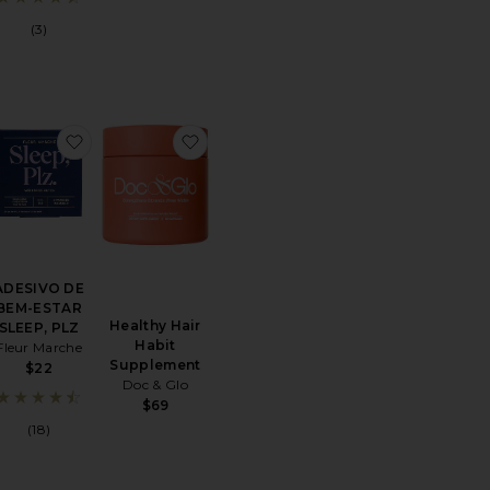
(3)
te Stress Release Gummy
oritoCORAÇÕES DE COLÁGENO GUMMY NUTRACEUTICALS: 
favoritoADESIVO DE BEM-ESTAR SLEEP, PLZ
favoritoHealthy Hair Habit Suppleme
ADESIVO DE
BEM-ESTAR
Healthy Hair
SLEEP, PLZ
Habit
Fleur Marche
Supplement
$22
Doc & Glo
$69
(18)