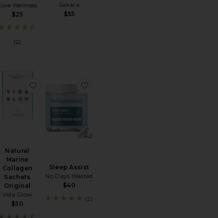
Sakara
Love Wellness
$55
$25
(2)
S PARA DORMIR SLEEP ALCHEMY CAPSULES
ritoWomen's Daily Vitamin Trio
favoritoNatural Marine Collagen Sachets Original
favoritoSleep Assist
Natural
Marine
Sleep Assist
Collagen
No Days Wasted
Sachets
$40
Original
Vida Glow
(2)
$50