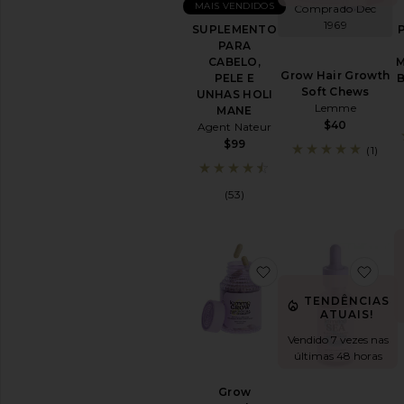
para
MAIS VENDIDOS
Comprado Dec
treino
1969
SUPLEMENTO
Ver
PARA
todos
CABELO,
M
os
Grow Hair Growth
PELE E
produtos
Soft Chews
UNHAS HOLI
para
Lemme
MANE
Bem-
$40
Agent Nateur
estar
$99
(1)
VITAMINAS
E
(53)
SUPLEMENTOS
Detox
e
Limpeza
favoritoGrow Capsul
fav
Energia
e
TENDÊNCIAS
Humor
ATUAIS!
Cabelo,
Vendido 7 vezes nas
Pele
últimas 48 horas
e
Unhas
Grow
Relaxamento