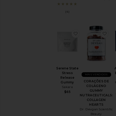
(4)
favoritoSerene Sta
fav
Serene State
Stress
MAIS VENDIDOS
Release
CORAÇÕES DE
Gummy
COLÁGENO
Sakara
GUMMY
$65
NUTRACEUTICALS:
COLLAGEN
HEARTS
Dr. Devgan Scientific
Beauty