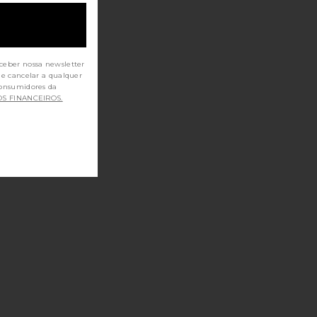
ceber nossa newsletter
de cancelar a qualquer
OS FINANCEIROS.
UTY
Capsules