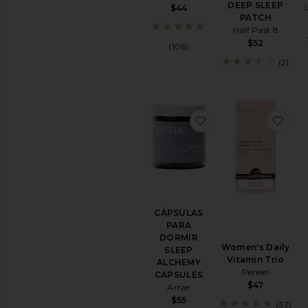
DEEP SLEEP
$44
PATCH
Half Past 8
$52
(106)
(2)
favoritoCÁPSULA
favo
CÁPSULAS
PARA
DORMIR
Women's Daily
SLEEP
Vitamin Trio
ALCHEMY
Perelel
CAPSULES
$47
Arrae
$55
(32)