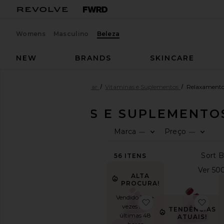
Womens
Masculino
Beleza
NEW
BRANDS
SKINCARE
Beleza
Saúde & Bem-estar
Vitaminas e Suplementos
Relaxamento
VITAMINAS E SUPLEMENT
Marca
Preço
—
—
COMPRE
PRODUTOS
DE
BELEZA
56
ITENS
Ver
ALTA
a
PROCURA!
loja
Vendido 100+
de
favoritoVITAMINA
fav
vezes nas
produtos
TENDÊNCIAS
últimas 48
ATUAIS!
de