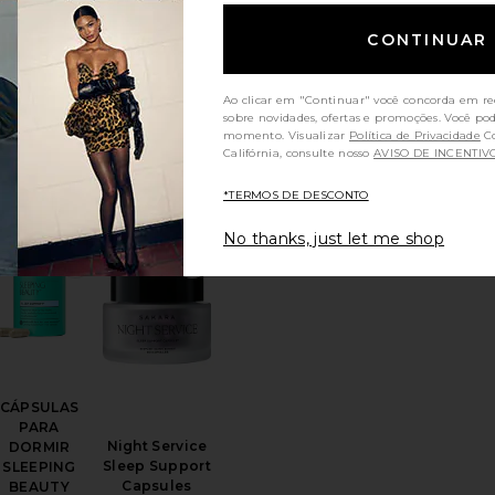
LÍQUIDO
COLLAGEN
CONTINUAR
LIQUID
(71)
ADVANCE
Vida Glow
Ao clicar em "Continuar" você concorda em re
$50
sobre novidades, ofertas e promoções. Você po
(9)
momento. Visualizar
Política de Privacidade
Consumidores da
Califórnia, consulte nosso
AVISO DE INCENTIV
*TERMOS DE DESCONTO
No thanks, just let me shop
NTO ANTI-ESTRESSE MAGNESI-OM
oritoADESIVO DE SUPLEMENTO DEEP SLEEP PATCH
favoritoCÁPSULAS PARA DORMIR SLEEPING BEA
favoritoNight Service Sleep Support 
CÁPSULAS
PARA
Night Service
DORMIR
Sleep Support
SLEEPING
Capsules
BEAUTY