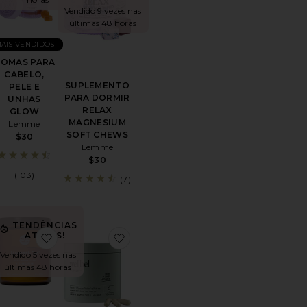
Vendido 9 vezes nas
últimas 48 horas
AIS VENDIDOS
OMAS PARA
CABELO,
SUPLEMENTO
PELE E
PARA DORMIR
UNHAS
RELAX
GLOW
MAGNESIUM
Lemme
SOFT CHEWS
$30
Lemme
$30
(103)
(7)
TENDÊNCIAS
NTO PARA CABELO, PELE E UNHAS HOLI MANE
ritoGrow Hair Growth Soft Chews
favoritoPACOTES DE MAGNÉSIO MAGNESI-OM B
favoritoWomen Plus
ATUAIS!
Vendido 5 vezes nas
últimas 48 horas