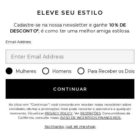
ELEVE SEU ESTILO
Cadastre-se na nossa newsletter e ganhe
10% DE
DESCONTO*
, é como ter uma melhor amiga estilosa.
Email Address
GEL PARA SOBRANCELHAS MINI
Mulheres
Homens
Para Receber os Dois
GIMME BROW+
Benefit Cosmetics
$16
-
$28
CONTINUAR
Ao clicar em "Continuar", você concorda em receber nossa newsletter sobre
novidades, ofertas e promoções. Você pode cancelar a assinatura a qualquer
momento. Visualizar
PRIVACY POLICY
. Ver
RESTRIÇÕES
. Consumidores da
Califórnia, consulte nosso
AVISO DE INCENTIVOS FINANCEIROS.
.
No thanks, just let me shop