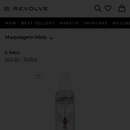
menu - shows more content
Revolve, Apparel & Fashion
Search
NEW
BEST SELLERS
MAKEUP
SKINCARE
WELLN
Maquiagem
Minis
0
Itens
Sort By
Refine
Favorite SPRAY FIXADOR SETTING