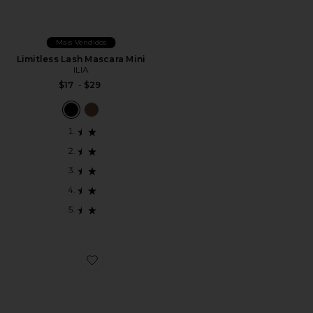
Mais Vendidos
Limitless Lash Mascara Mini
ILIA
$17
-
$29
Favorite PALETA DE SOMBRAS ROSE EYESHADOW 