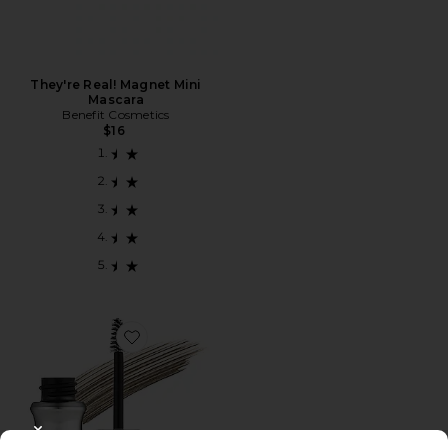
They're Real! Magnet Mini
Mascara
Benefit Cosmetics
$16
Favorite GEL PARA SOBRANCELHAS MINI GIMME B
CLOSE MODAL