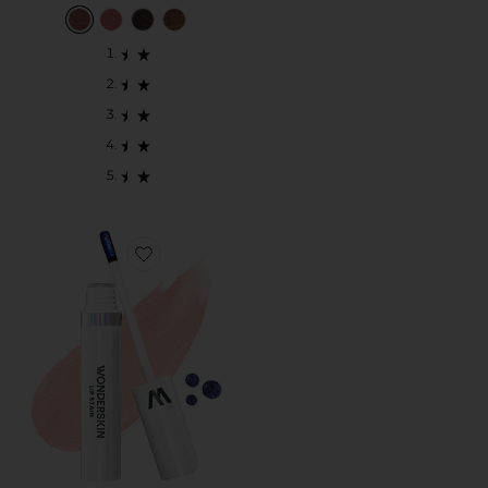
Favorite BATOM LÍQUIDO WONDER BLADING ALL-DA