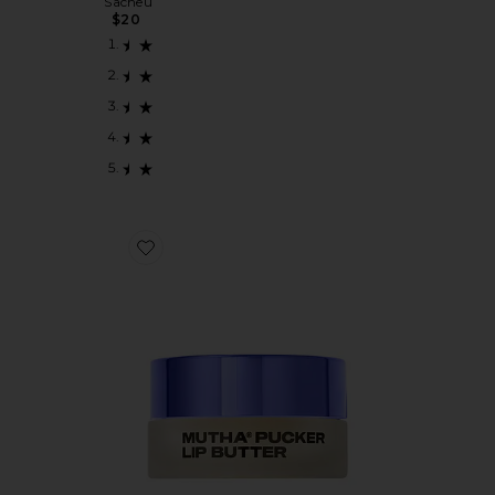
Sacheu
$20
Favorite Mutha Pucker Lip Butter