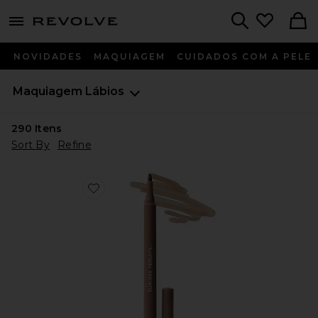
menu - shows more content
Revolve, Apparel & Fashion
Search
NOVIDADES
MAQUIAGEM
CUIDADOS COM A PELE
Maquiagem
Lábios
290
Itens
Sort By
Refine
Favorite BATOM LÍQUIDO FLUSHED LIP STAIN