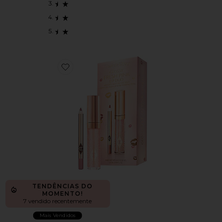
Favorite Glossy Fresh Pink Lip Duo
TENDÊNCIAS DO
MOMENTO!
7 vendido recentemente
Mais Vendidos