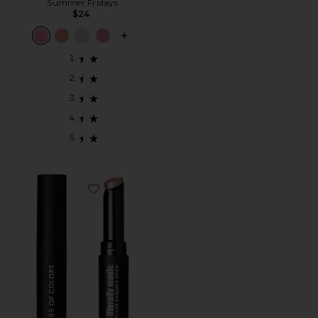
Summer Fridays
$24
PLUS ICON TO SEE MORE OPTIONS F
Favorite It's Literally Magic Multi-use Shimmer Stick