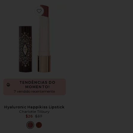
Favorite Hyaluronic Happikiss Lipstick
TENDÊNCIAS DO
MOMENTO!
7 vendido recentemente
Hyaluronic Happikiss Lipstick
Charlotte Tilbury
Previous price:
$26
$37