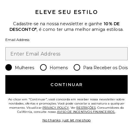
ELEVE SEU ESTILO
Cadastre-se na nossa newsletter e ganhe
10% DE
DESCONTO*
, é como ter uma melhor amiga estilosa.
Email Address
Lip Liner STAY-N Deep Bundle
Sacheu
$35
Mulheres
Homens
Para Receber os Dois
CONTINUAR
Ao clicar em "Continuar", você concorda em receber nossa newsletter sobre
novidades, ofertas e promoções. Você pode cancelar a assinatura a qualquer
momento. Visualizar
PRIVACY POLICY
. Ver
RESTRIÇÕES
. Consumidores da
Califórnia, consulte nosso
AVISO DE INCENTIVOS FINANCEIROS.
.
No thanks, just let me shop
Favorite VOLUMIZADOR LABIAL LIP PULSE GLASSY