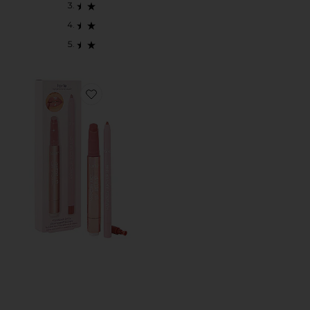
Favorite DUPLA DE BATOM E DELINEADOR MARACUJ