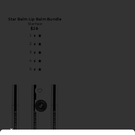
Star Balm Lip Balm Bundle
Starface
$28
Favorite Lip Liner STAY-N Deep Bundle
CLOSE MODAL