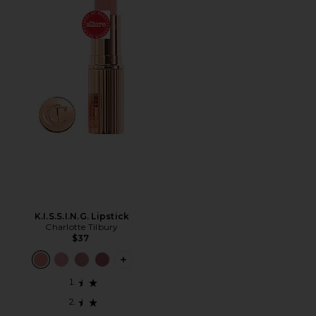
K.I.S.S.I.N.G. Lipstick
Charlotte Tilbury
$37
PLUS ICON TO SEE MORE OPTIONS FOR