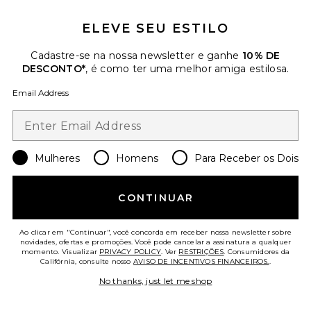
ELEVE SEU ESTILO
Cadastre-se na nossa newsletter e ganhe
10% DE
DESCONTO*
, é como ter uma melhor amiga estilosa.
Email Address
Favorite Mini Illuminator
Mulheres
Homens
Para Receber os Dois
CONTINUAR
Ao clicar em "Continuar", você concorda em receber nossa newsletter sobre
novidades, ofertas e promoções. Você pode cancelar a assinatura a qualquer
momento. Visualizar
PRIVACY POLICY
. Ver
RESTRIÇÕES
. Consumidores da
Califórnia, consulte nosso
AVISO DE INCENTIVOS FINANCEIROS.
.
No thanks, just let me shop