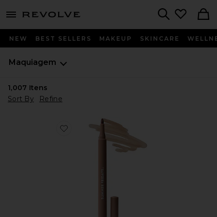
menu - shows more content
Revolve, Apparel & Fashion
Search
NEW
BEST SELLERS
MAKEUP
SKINCARE
WELLN
Maquiagem
1,007
Itens
Sort By
Refine
Favorite BATOM LÍQUIDO FLUSHED LIP STAIN