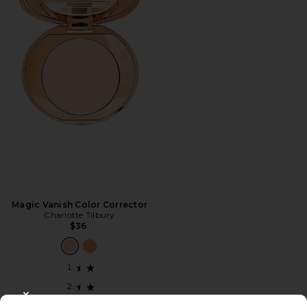
Magic Vanish Color Corrector
Charlotte Tilbury
$36
CLOSE MODAL