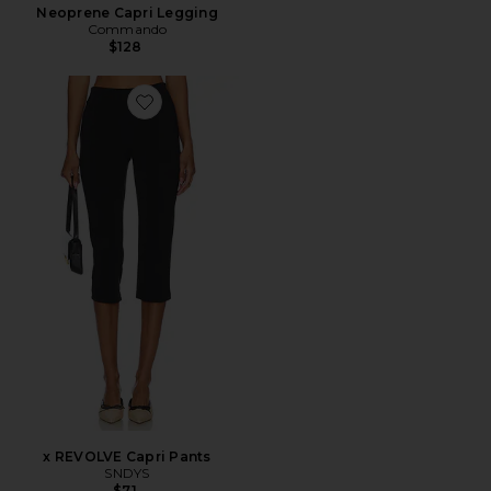
Neoprene Capri Legging
Commando
$128
Favorite x REVOLVE Capri Pants
x REVOLVE Capri Pants
SNDYS
$71