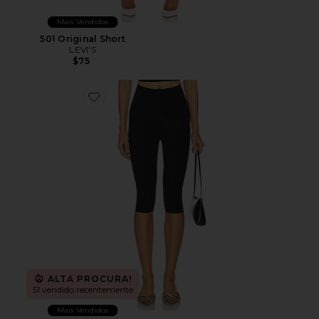
Mais Vendidos
501 Original Short
LEVI'S
$75
Favorite Neoprene Capri Legging
ALTA PROCURA!
51 vendido recentemente
Mais Vendidos