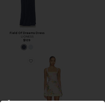
Field Of Dreams Dress
LIONESS
$109
Favorite Judie Romper
CLOSE MODAL