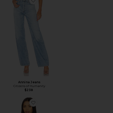
Favorite Annina Jeans
Annina Jeans
Citizens of Humanity
$238
Favorite Palisades Halter