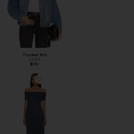
Trucker 90s
LEVI'S
$110
Favorite Field Of Dreams Dress