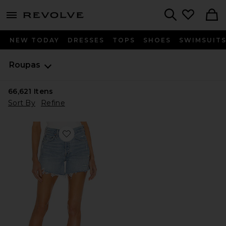
menu - shows more content
Revolve, Apparel & Fashion
Search
NEW TODAY
DRESSES
TOPS
SHOES
SWIMSUIT
Roupas
66,621
Itens
Sort By
Refine
Favorite Parker Long Short