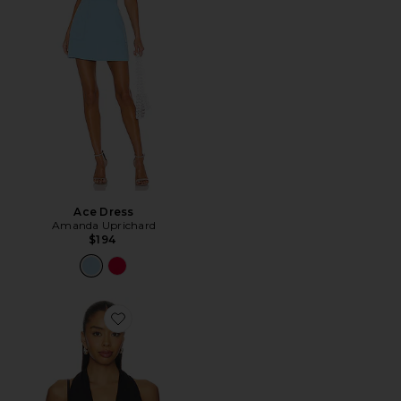
Ace Dress
Amanda Uprichard
$194
Favorite Sharni Top