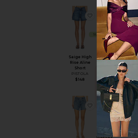
favoritoSaige High R
favorito
SUSTENTÁVEL
SUSTENTÁVEL
Parker
Row
Long
O
Maxi
Short
Dress
AGOLDE
R
Saige High
LSPACE
$148
Rise Aline
Sale price:
$101
Short
Previous pric
$154
PISTOLA
ALTA
PROCURA!
$148
Vendido 44
vezes nas
últimas 48
horas
favoritoParker Long
favorito
Another
Parker
Season
Vintage