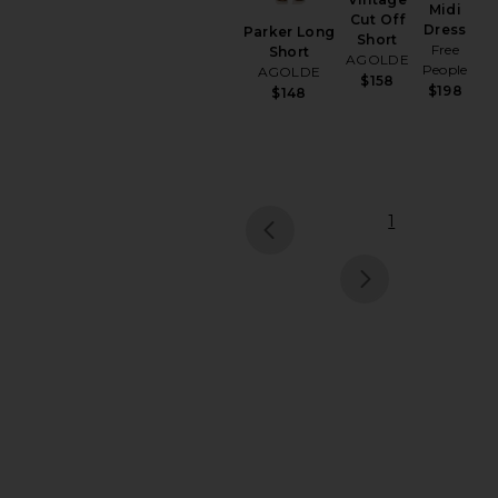
Midi
Cut Off
Dress
Parker Long
Short
Free
Short
AGOLDE
People
AGOLDE
$158
$198
$148
1