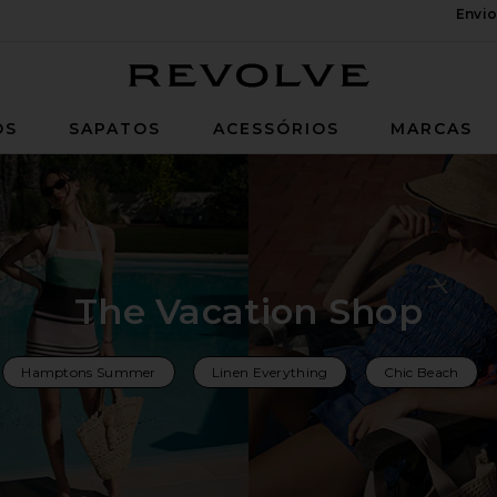
Envio
Revolve
OS
SAPATOS
ACESSÓRIOS
MARCAS
The Vacation Shop
Hamptons Summer
Linen Everything
Chic Beach