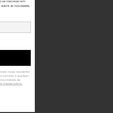
o se inscrever em
r sobre as novidades,
ceber nossa newsletter
de cancelar a qualquer
OS FINANCEIROS.