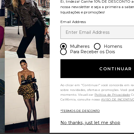
Ei, lindeza! Ganhe
10% DE DESCONTO
a
nossa newsletter e seja a primeira a sabe
liquidações e promoções!
ise Aline Short
Row Maxi Dress
favoritoParker Long Short
favoritoOriginal Short
Email Address
riginal
Mulheres
Homens
Short
Para Receber os Dois
OLLA'S
$99
e:
CONTINUAR
Ao clicar em "Continuar" você concorda em re
sobre novidades, ofertas e promoções. Você po
momento. Visualizar
Política de Privacidade
Consumidores da
Califórnia, consulte nosso
AVISO DE INCENTIV
 Short
Parker Vintage Cut Off Short
favoritoAnother Season Midi Dress
*TERMOS DE DESCONTO
No thanks, just let me shop