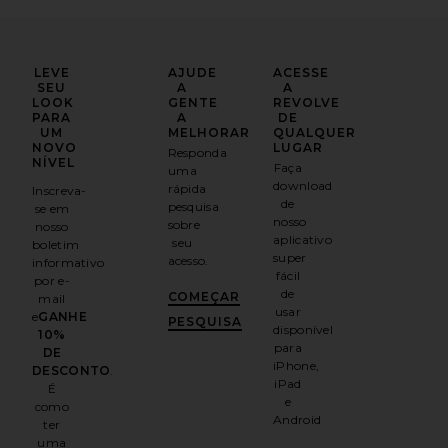
LEVE
AJUDE
ACESSE
SEU
A
A
LOOK
GENTE
REVOLVE
PARA
A
DE
UM
MELHORAR
QUALQUER
NOVO
LUGAR
Responda
NÍVEL
Faça
uma
download
rápida
Inscreva-
de
pesquisa
se em
nosso
sobre
nosso
aplicativo
seu
boletim
super
acesso.
informativo
fácil
por e-
de
COMEÇAR
mail
usar
e
GANHE
PESQUISA
disponível
10%
para
DE
iPhone,
DESCONTO
.
iPad
É
e
como
Android
ter
uma