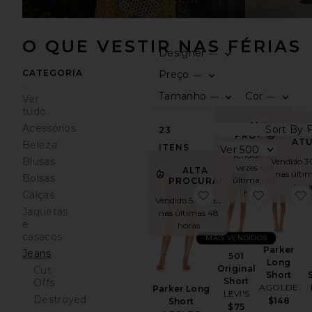
O QUE VESTIR NAS FÉRIAS
Designer
—
CATEGORIA
Preço
—
Tamanho
Cor
—
—
Ver
tudo
ALTA
Acessórios
23
TEND
PROCURA!
ATU
Beleza
ITENS
Vendido 80
Blusas
Vendido 3
vezes nas
ALTA
nas últi
Bolsas
últimas 48
PROCURA!
hora
horas
favoritoParker Long
favorito5
Calças
Vendido 56 vezes
Jaquetas
nas últimas 48
e
horas
casacos
MAIS VENDIDOS
Parker
Jeans
501
Long
Original
Cut
Short
Short
Offs
AGOLDE
Parker Long
LEVI'S
Destroyed
$148
Short
$75