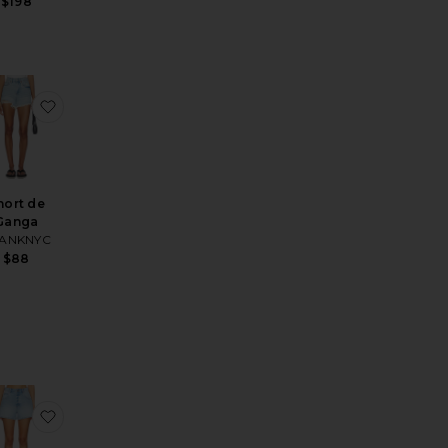
$198
hat The Dust Short
toSHORT VINTAGE MARLOW
favoritoVintage Cut Off Shorts
favoritoShort de Ganga
hort de
Ganga
ANKNYC
$88
 Shorts
90's Relaxed Shorts
favoritoSHORTS LOW
favoritoMirage Shorts