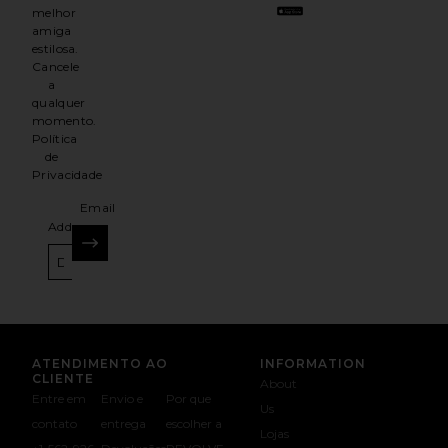
melhor
amiga
estilosa.
Cancele
a
qualquer
momento.
Política
de
Privacidade
Email
Address
INSCREVER-SE
ATENDIMENTO AO
INFORMATION
CLIENTE
About
Entre em
Envio e
Por que
Us
contato
entrega
escolher a
Lojas