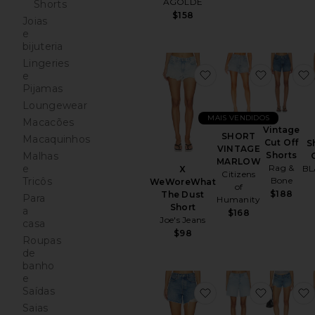
AGOLDE
Shorts
$158
Joias
e
bijuteria
Lingeries
favoritoX WeWoreW
favori
e
Pijamas
Loungewear
MAIS VENDIDOS
Macacões
Vintage
SHORT
Macaquinhos
Cut Off
S
VINTAGE
Shorts
Malhas
MARLOW
Rag &
e
BL
X
Citizens
Bone
Tricôs
WeWoreWhat
of
$188
The Dust
Para
Humanity
Short
a
$168
Joe's Jeans
casa
$98
Roupas
de
banho
e
Saídas
favoritoParker Long
favorito
Saias