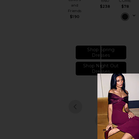
1960
COME
and
$238
$78
Friends
$190
Shop Spring
Dresses
Shop Night Out
Dresses
1