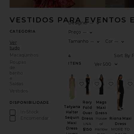
VESTIDOS PARA EVENTOS E
Designer
—
CATEGORIA
Preço
—
Tamanho
Cor
—
—
Ver
tudo
Macaquinhos
4
Roupas
ITENS
de
banho
e
favoritoTatyana Halter
favoritoRory Fo
favorito
Saídas
Vestidos
Rory
Mags
DISPONIBILIDADE
Tatyana
Fold
Maxi
In-Stock
Halter
Over
Dress
Sequin
peças favoritas
Encomendar
Dress
House
Riona Maxi
Maxi
peças favoritas
LNA
of
Dress
Dress
Harlow
MORE TO
$150
Lovers