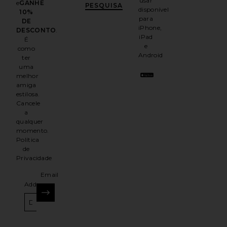
usar
e
GANHE
PESQUISA
disponível
10%
para
DE
iPhone,
DESCONTO
.
iPad
É
e
como
Android
ter
uma
melhor
amiga
estilosa.
Cancele
a
qualquer
momento.
Política
de
Privacidade
Email
Address
INSCREVER-SE