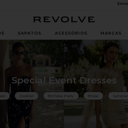
Envio
Revolve
OS
SAPATOS
ACESSÓRIOS
MARCAS
Special Event Dresses
est
Cocktail
Birthday Party
Bridal
Summer 