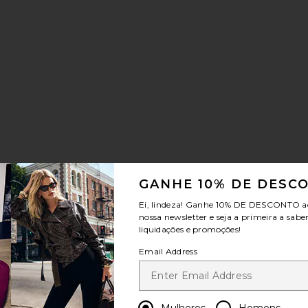
GANHE 10% DE DESC
Ei, lindeza! Ganhe
10% DE DESCONTO
a
nossa newsletter e seja a primeira a sabe
liquidações e promoções!
Email Address
previous page
next page
Mulheres
Homens