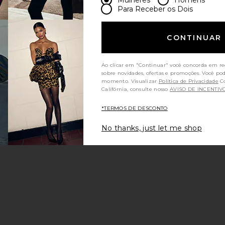
Para Receber os Dois
CONTINUAR
Ao clicar em "Continuar" você concorda em re
sobre novidades, ofertas e promoções. Você po
momento. Visualizar
Política de Privacidade
Consumidores da
Califórnia, consulte nosso
AVISO DE INCENTIV
*TERMOS DE DESCONTO
No thanks, just let me shop