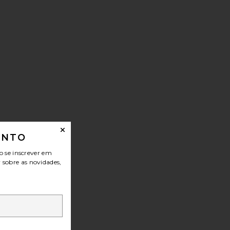
ONTO
o se inscrever em
r sobre as novidades,