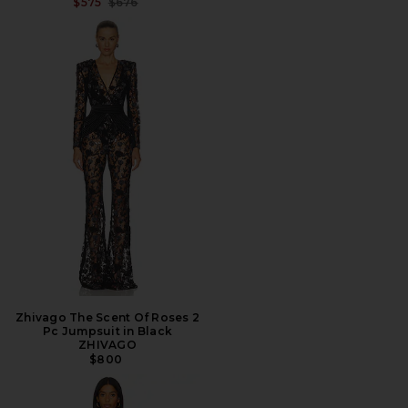
PREÇO ANTERIOR:
$575
$676
Zhivago The Scent Of Roses 2
Pc Jumpsuit in Black
ZHIVAGO
$800