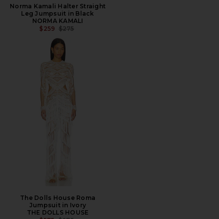
Norma Kamali Halter Straight
Leg Jumpsuit in Black
NORMA KAMALI
PREÇO ANTERIOR:
$259
$275
The Dolls House Roma
Jumpsuit in Ivory
THE DOLLS HOUSE