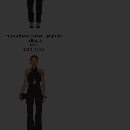
NBD Aitana Corset Jumpsuit
in Black
NBD
PREÇO ANTERIOR:
$210
$238