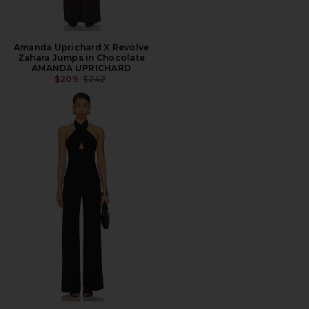
Amanda Uprichard X Revolve
Zahara Jumps in Chocolate
AMANDA UPRICHARD
PREÇO ANTERIOR:
$209
$242