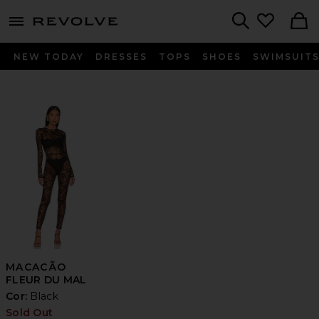
menu - shows more content
Revolve, Apparel & Fashion
Search
NEW TODAY
DRESSES
TOPS
SHOES
SWIMSUIT
MACACÃO
FLEUR DU MAL
Cor:
Black
Sold Out