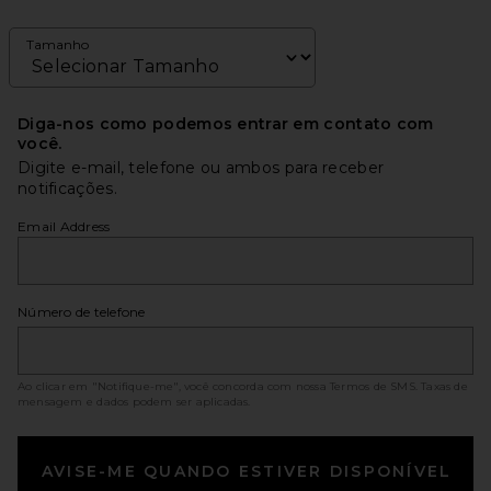
Tamanho
Diga-nos como podemos entrar em contato com
você.
Digite e-mail, telefone ou ambos para receber
notificações.
Email Address
Número de telefone
Ao clicar em "Notifique-me", você concorda com nossa
Termos de SMS
. Taxas de
mensagem e dados podem ser aplicadas.
AVISE-ME QUANDO ESTIVER DISPONÍVEL