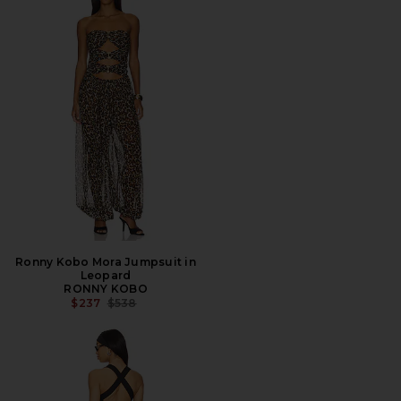
Ronny Kobo Mora Jumpsuit in
Leopard
RONNY KOBO
PREÇO ANTERIOR:
$237
$538