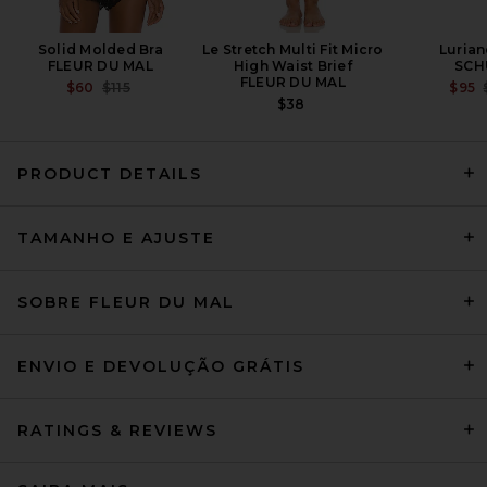
Solid Molded Bra
Le Stretch Multi Fit Micro
Lurian
FLEUR DU MAL
High Waist Brief
SCH
FLEUR DU MAL
PREVIOUS PRICE:
$60
$115
$95
$38
PRODUCT DETAILS
Cult Gaia Lakelyn Cover Up in
Small Saddle Stripe
TAMANHO E AJUSTE
CULT GAIA
PREÇO ANTERIOR:
$389
$598
SOBRE FLEUR DU MAL
ENVIO E DEVOLUÇÃO GRÁTIS
RATINGS & REVIEWS