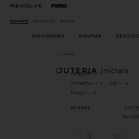
Womens
Masculino
Beleza
NOVIDADES
ROUPAS
VESTID
Mulheres
Joias e bijuteria
Iniciais
JOIAS E BIJUTERIA
Iniciais
Designer
—
CATEGORIA
Tamanho
Cor
—
—
Preço
—
Ver
tudo
Body
16
ITENS
Jewelry
Braceletes
Brincos
Joias
favoritoPave Butterfl
favorit