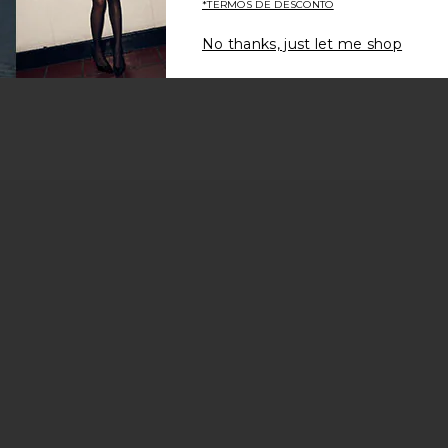
*TERMOS DE DESCONTO
No thanks, just let me shop