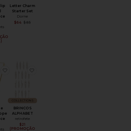
lip
Letter Charm
l
Starter Set
ace
Dorne
Sale price:
$64
$85
ts
Previous price:
Sale price:
ÇÃO
)
Previous price:
itial Charm Necklace
Dainty Ren Bubble Initial Necklace
favoritoBubble Initial Rope Necklace
favoritoBRINCOS ALPHABET
COLLECTIONS
le
BRINCOS
Rope
ALPHABET
ace
retrofete
$21
Sale price:
(PROMOÇÃO
ts