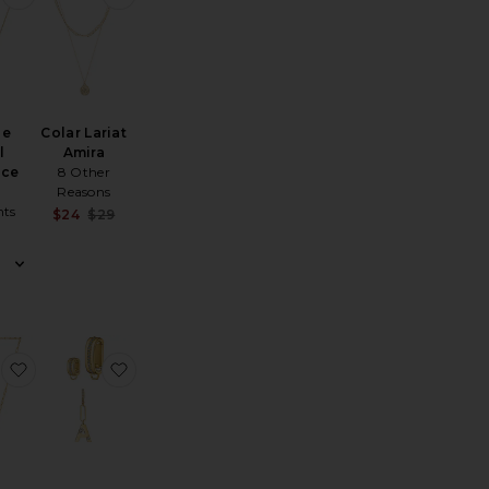
le
Colar Lariat
l
Amira
ace
8 Other
Reasons
ts
Sale price:
$24
$29
Previous price:
Your Name Necklace
Initial Letter Necklace
favoritoPaperclip Initial Necklace
favoritoLetter Charm Starter Set