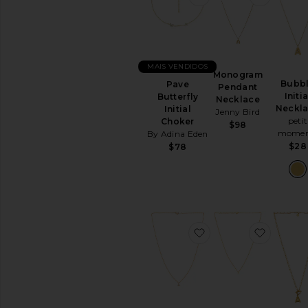
finas
Gold
Iniciais
Colares
MAIS VENDIDOS
Metais
Monogram
e
Bubb
Pave
Pendant
pedras
Initia
Butterfly
Necklace
preciosas
Neckl
Initial
Jenny Bird
petit
Choker
Anéis
$98
momen
By Adina Eden
Silver
$28
$78
Watches
DISPONIBILIDADE
In-Stock
peças favoritas
Encomendar
peças favoritas
favoritoCall Me By 
favorito