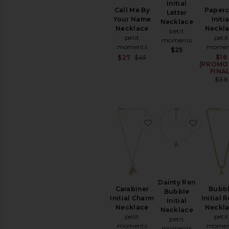
Initial
Call Me By
Paperc
Letter
Your Name
Initia
Necklace
Necklace
Neckl
petit
petit
petit
moments
moments
momen
$25
Sale price:
$16
$27
$45
(PROMO
Previous price:
FINAL
$38
favoritoCarabiner In
favorito
Dainty Ren
Carabiner
Bubb
Bubble
Initial Charm
Initial 
Initial
Necklace
Neckl
Necklace
petit
petit
petit
moments
momen
moments