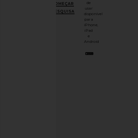
de
COMEÇAR
mail
usar
e
GANHE
PESQUISA
disponível
10%
para
DE
iPhone,
DESCONTO
.
iPad
É
e
como
Android
ter
uma
melhor
amiga
estilosa.
Cancele
a
qualquer
momento.
Política
de
Privacidade
Email
Address
INSCREVER-SE