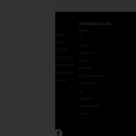
ATENDIMENTO AO
INFORMATION
CLIENTE
About
Entre em
Envio e
Por que
Us
contato
entrega
escolher a
Lojas
+1-562-926-
Devoluções
REVOLVE
Impacto
5672
e trocas
Comentários
social
Opções de
Guia de
Acessibilidade
Careers
pagamento
Tamanho
Programa de
Embaixadores
Perguntas
Presentes
fidelidade
Marketing
Frequentes
REVOLVE
de
Rastrear
afiliados
Pedido
Investidores
opens in a new window
Press
CONECTE-SE