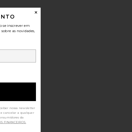
ONTO
o se inscrever em
r sobre as novidades,
ceber nossa newsletter
de cancelar a qualquer
OS FINANCEIROS.