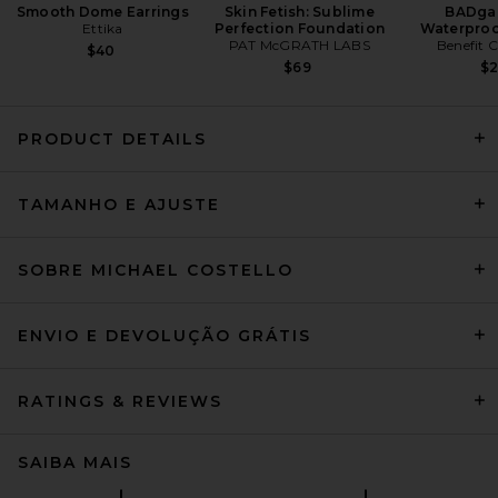
Smooth Dome Earrings
Skin Fetish: Sublime
BADgal
Ettika
Perfection Foundation
Waterproo
PAT McGRATH LABS
Benefit 
$40
$69
$
PRODUCT DETAILS
Show Me Your Mumu Martina
Jumpsuit in Iridescent
TAMANHO E AJUSTE
Sequins
Show Me Your Mumu
Preço anterior:
$228
$268
SOBRE MICHAEL COSTELLO
ENVIO E DEVOLUÇÃO GRÁTIS
RATINGS & REVIEWS
SAIBA MAIS