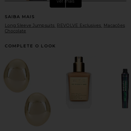
ver mais
SAIBA MAIS
Long Sleeve Jumpsuits
REVOLVE Exclusives
Macacões
Chocolate
COMPLETE O LOOK
Zhivago Resonance
Jumpsuit in Grey
Zhivago
Preço anterior:
$236
$575