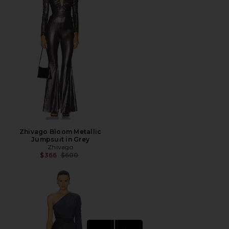
Zhivago Bloom Metallic
Jumpsuit in Grey
Zhivago
Preço anterior:
$366
$600