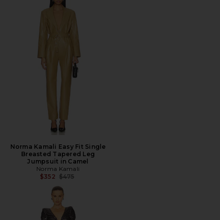
Norma Kamali Easy Fit Single
Breasted Tapered Leg
Jumpsuit in Camel
Norma Kamali
Preço anterior:
$352
$475