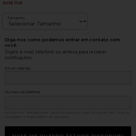
Sold Out
Tamanho
Diga-nos como podemos entrar em contato com
você.
Digite e-mail, telefone ou ambos para receber
notificações.
Email Address
Número de telefone
Ao clicar em "Notifique-me", você concorda com nossa
Termos de SMS
. Taxas de
mensagem e dados podem ser aplicadas.
AVISE-ME QUANDO ESTIVER DISPONÍVEL