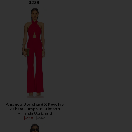
$238
Amanda Uprichard X Revolve
Zahara Jumps in Crimson
Amanda Uprichard
Preço anterior:
$228
$242