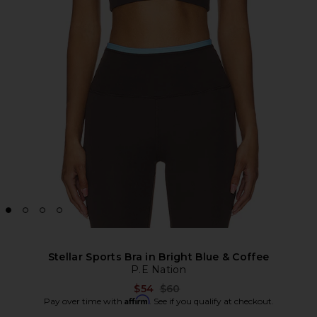
Stellar Sports Bra in Bright Blue & Coffee
P.E Nation
Previous price:
$54
$60
Affirm
Pay over time with
. See if you qualify at checkout.