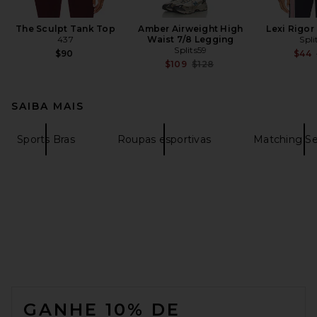
The Sculpt Tank Top
Amber Airweight High
Lexi Rigor
437
Waist 7/8 Legging
Spli
Splits59
$90
$44
Previous price:
$109
$128
SAIBA MAIS
Sports Bras
Roupas esportivas
Matching Se
FOOTER
GANHE 10% DE