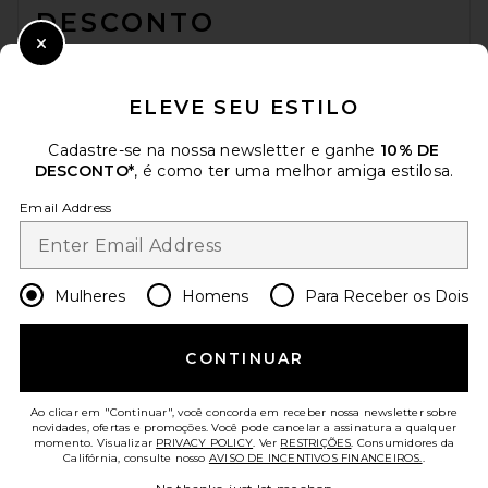
DESCONTO
Close Modal
Quando você se inscreve em nossa newsletter enviando seu e-mail.
Opte por sair a qualquer momento.
Política de Privacidade
ELEVE SEU ESTILO
Email Address
Cadastre-se na nossa newsletter e ganhe
10% DE
DESCONTO*
, é como ter uma melhor amiga estilosa.
Sign Up
Email Address
pt
USD
Change Country Regions Preferences
Mulheres
Homens
Para Receber os Dois
AJUDE-NOS A MELHORAR!
CONTINUAR
Responda uma rápida pesquisa sobre seu acesso.
Vamos lá!
Ao clicar em "Continuar", você concorda em receber nossa newsletter sobre
novidades, ofertas e promoções. Você pode cancelar a assinatura a qualquer
momento. Visualizar
PRIVACY POLICY
. Ver
RESTRIÇÕES
. Consumidores da
ATENDIMENTO AO CLIENTE
Califórnia, consulte nosso
AVISO DE INCENTIVOS FINANCEIROS.
.