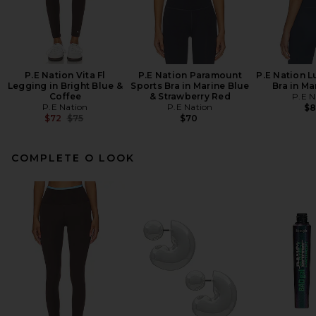
P.E Nation Vita Fl
P.E Nation Paramount
P.E Nation L
Legging in Bright Blue &
Sports Bra in Marine Blue
Bra in Ma
Coffee
& Strawberry Red
P.E N
P.E Nation
P.E Nation
$
Previous price:
$72
$75
$70
COMPLETE O LOOK