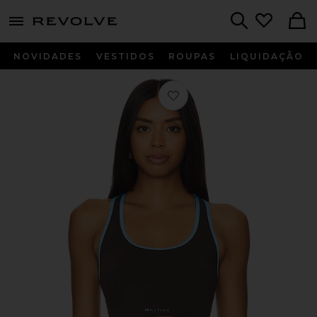
menu - shows more content
Revolve, Apparel & Fashion
Search
NOVIDADES
VESTIDOS
ROUPAS
LIQUIDAÇÃO
Favorito Stellar Sports Bra in Bright