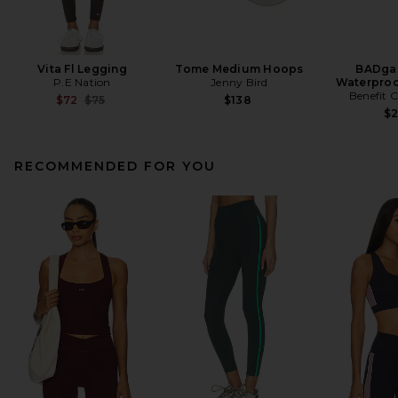
Vita Fl Legging
Tome Medium Hoops
BADgal
P.E Nation
Jenny Bird
Waterproo
Benefit 
Previous price:
$72
$75
$138
$
RECOMMENDED FOR YOU