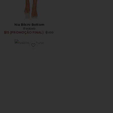
Nia Bikini Bottom
Baobab
Previous price:
$15 (PROMOÇÃO FINAL)
$100
Favorite Solid Nubia Tunic