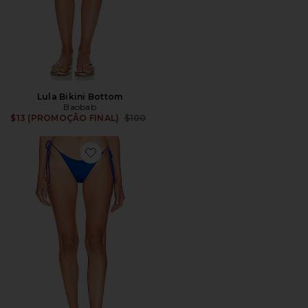
Lula Bikini Bottom
Baobab
Previous price:
$13 (PROMOÇÃO FINAL)
$100
Favorite Nia Bikini Bottom