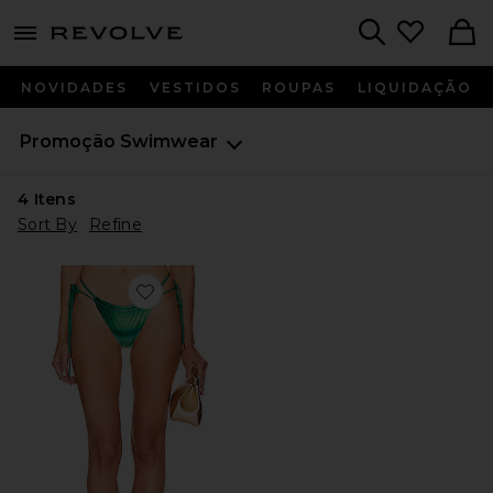
menu - shows more content
Revolve, Apparel & Fashion
Search
NOVIDADES
VESTIDOS
ROUPAS
LIQUIDAÇÃO
Promoção
Swimwear
4
Itens
Sort By
Refine
Favorite Lula Bikini Bottom