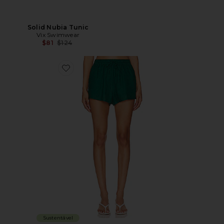
Solid Nubia Tunic
Vix Swimwear
Previous price:
$81
$124
Favorite x REVOLVE Rio Short
Sustentável