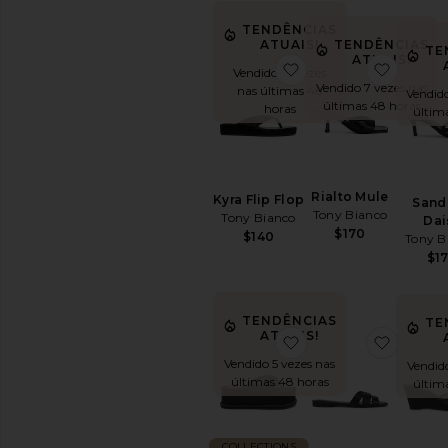
DISPONIBILIDADE
TENDÊNCIAS
ATUAIS!
TENDÊNCIAS
In-Stock
TE
ATUAIS!
favoritoKyra Flip Flo
favorit
peças favoritas
Encomendar
Vendido 12 vezes
Vendido 7 vezes nas
peças favoritas
nas últimas 48
Vendido
últimas 48 horas
horas
últim
Rialto Mule
Kyra Flip Flop
Sand
Tony Bianco
Tony Bianco
Dai
$170
$140
Tony B
$1
TENDÊNCIAS
TE
ATUAIS!
favoritoCG Platform
favor
Vendido 5 vezes nas
Vendido
últimas 48 horas
últim
COLLECTIONS