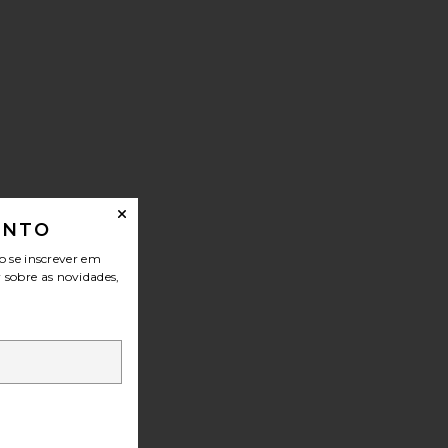
ONTO
o se inscrever em
r sobre as novidades,