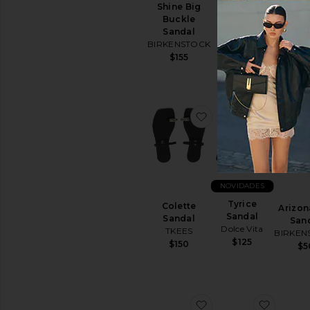
Gemma
Shine Big
Sch
RAYE
Buckle
$1
$168
Sandal
BIRKENSTOCK
$155
favoritoColette Sand
favorit
NOVIDADES
Tyrice
Colette
Arizon
Sandal
Sandal
San
Dolce Vita
TKEES
BIRKEN
$125
$150
$5
favoritoTyla Sandal
favorit