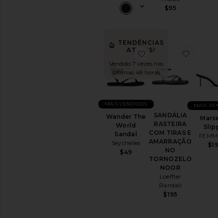
$95
TENDÊNCIAS
ATUAIS!
favoritoWander The 
favor
Vendido 7 vezes nas
últimas 48 horas
MAIS VENDIDOS
MAIS VE
SANDÁLIA
Wander The
Marse
RASTEIRA
World
Slip
COM TIRAS E
Sandal
FEMM
AMARRAÇÃO
Seychelles
$1
NO
$49
TORNOZELO
NOOR
Loeffler
Randall
$195