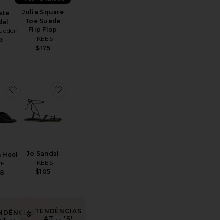
Julia Square
ste
Toe Suede
dal
Flip Flop
Madden
TKEES
9
$175
O LAGUNA
toKimme Sandal
favoritoChiffon Heel
favoritoJo Sandal
Jo Sandal
n Heel
TKEES
YE
$105
78
TENDÊNCIAS
NDÊNCIAS
ATUAIS!
ATUAIS!