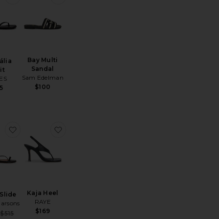
Bay Multi
ália
Sandal
it
Sam Edelman
ES
$100
5
oSquare Toe Lily Suede Sandal
favoritoSusan Slide
favoritoKaja Heel
Kaja Heel
Slide
RAYE
arsons
$169
Sale price:
$515