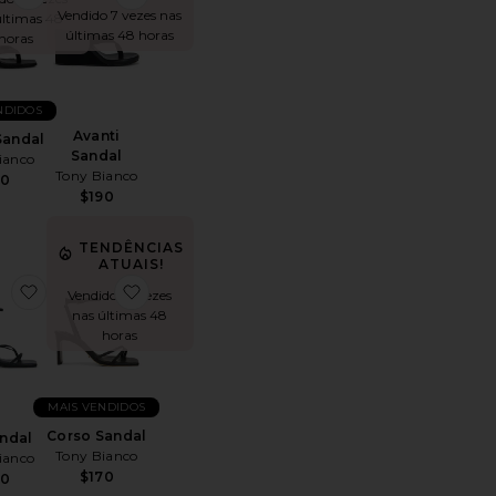
Vendido 7 vezes nas
últimas 48
últimas 48 horas
horas
NDIDOS
Avanti
Sandal
Sandal
ianco
Tony Bianco
60
$190
TENDÊNCIAS
ATUAIS!
oJuni Sandal
favoritoAvi Sandal
favoritoCorso Sandal
Vendido 14 vezes
nas últimas 48
horas
MAIS VENDIDOS
Corso Sandal
andal
Tony Bianco
ianco
$170
60