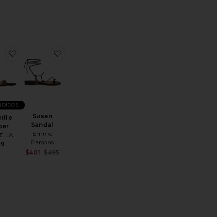
Previous price:
World Sandal
itoSANDÁLIA RASTEIRA COM TIRAS E AMARRAÇÃO NO TORN
favoritoMarseille Slipper
favoritoSusan Sandal
NDIDOS
Susan
ille
Sandal
per
Emme
E LA
Parsons
99
Sale price:
$401
$495
Previous price: