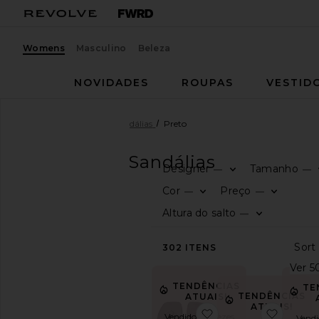
Womens
Masculino
Beleza
NOVIDADES
ROUPAS
VESTID
Mulheres
Sapatos
Sandálias
Preto
SAPATOS
Sandálias
Designer
Tamanho
—
—
CATEGORIA
Cor
Preço
—
—
Altura do salto
—
Ver
tudo
Botas
302
ITENS
Clogs
Espadrilles
TENDÊNCIAS
TE
TENDÊNCIAS
Sem
ATUAIS!
ATUAIS!
salto
favoritoSquare Toe L
favorit
Vendido 20 vezes
Vendi