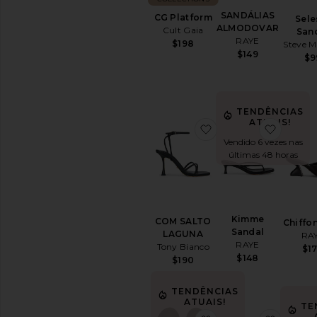
SANDÁLIAS
CG Platform
Sele
ALMODOVAR
Cult Gaia
San
RAYE
$198
Steve 
$149
$9
TENDÊNCIAS
ATUAIS!
favoritoCOM SALT
favori
Vendido 6 vezes nas
últimas 48 horas
Kimme
COM SALTO
Chiffo
Sandal
LAGUNA
RA
RAYE
Tony Bianco
$1
$148
$190
TENDÊNCIAS
ATUAIS!
TE