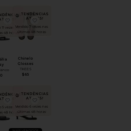
TENDÊNCIAS
NDÊNCIAS
ATUAIS!
ATUAIS!
p
oRialto Mule
favoritoSandália Daisy
favoritoChinelo Glosses
Vendido 7 vezes nas
 11 vezes nas
últimas 48 horas
as 48 horas
Chinelo
ália
Glosses
sy
TKEES
ianco
$65
70
TENDÊNCIAS
NDÊNCIAS
ATUAIS!
ATUAIS!
itoSANDÁLIAS ALMODOVAR
favoritoSeleste Sandal
favoritoJulia Square Toe Suede Flip Flop
Vendido 6 vezes nas
 5 vezes nas
últimas 48 horas
as 48 horas
MAIS VENDIDOS