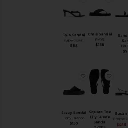
Chris Sandal
Tyla Sandal
Sand
RAYE
superdown
Sar
$168
$88
TKE
$7
favoritoJazzy Sandal
favorit
Square Toe
Jazzy Sandal
Susan 
Lily Suede
Tony Bianco
Emme P
Sandal
$150
$485
TKEES