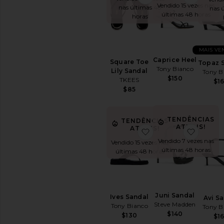
Com
Vendido 15 vezes nas
nas últimas 48
nas 
salto
últimas 48 horas
horas
Mules
Sandálias
Preto
MAIS VE
Caprice Heel
Square Toe
Flat
Topaz 
Tony Bianco
Lily Sandal
Tony B
Flip
$150
TKEES
$1
Flops
$85
Heeled
Platforms
Slides
TENDÊNCIAS
TENDÊNCIAS
ATUAIS!
ATUAIS!
favoritoIves Sandal
favorit
Strappy
Vendido 7 vezes nas
Vendido 15 vezes nas
Plataforma
últimas 48 horas
últimas 48 horas
Chinelos
Tênis
TRENDING
NOW
Juni Sandal
Ives Sandal
Avi S
Steve Madden
Western
Tony Bianco
Tony B
$140
Boots
$130
$1