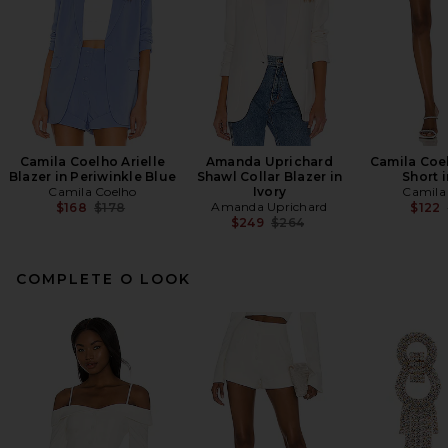
Camila Coelho Arielle
Amanda Uprichard
Camila Coe
Blazer in Periwinkle Blue
Shawl Collar Blazer in
Short i
Camila Coelho
Ivory
Camila
Previous price:
Amanda Uprichard
$168
$178
$122
Previous price:
$249
$264
COMPLETE O LOOK