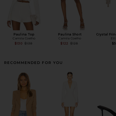
Paulina Top
Paulina Short
Crystal Fri
Camila Coelho
Camila Coelho
Ett
Previous price:
Previous price:
$130
$138
$122
$128
$
RECOMMENDED FOR YOU