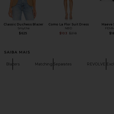
Classic Duchess Blazer
Como La Flor Suit Dress
Maeve 
Smythe
NBD
FEMM
Previous price:
$625
$103
$218
$1
SAIBA MAIS
Blazers
Matching Separates
REVOLVE Excl