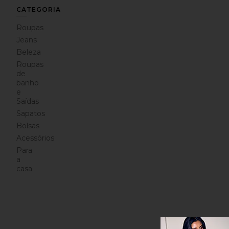
CATEGORIA
Roupas
Jeans
Beleza
Roupas
de
banho
e
Saídas
Sapatos
Bolsas
Acessórios
Para
a
casa