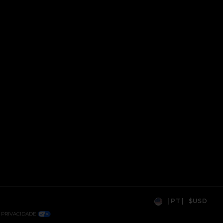
|
PT
|
$USD
Country Preference:
 PRIVACIDADE