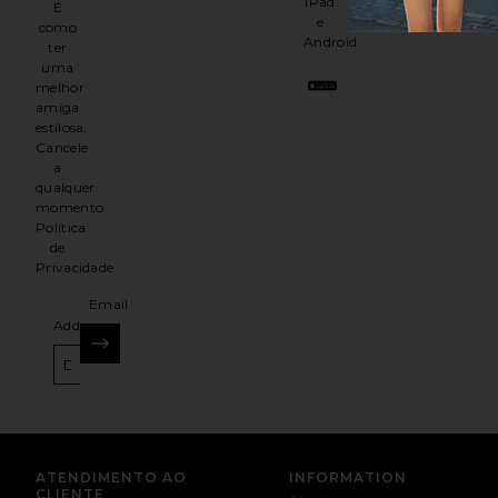
iPad
É
e
como
Android
ter
uma
melhor
amiga
estilosa.
Cancele
a
qualquer
momento.
Política
de
Privacidade
Email
Address
INSCREVER-SE
ATENDIMENTO AO
INFORMATION
CLIENTE