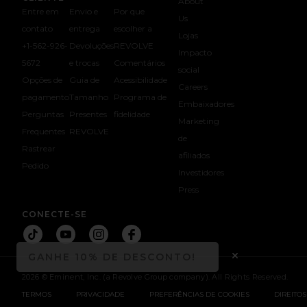
About
Entre em
Envio e
Por que
Us
contato
entrega
escolher a
Lojas
+1-562-926-
Devoluções
REVOLVE
Impacto
5672
e trocas
Comentários
social
Opções de
Guia de
Acessibilidade
Careers
pagamento
Tamanho
Programa de
Embaixadores
Perguntas
Presentes
fidelidade
Marketing
Frequentes
REVOLVE
de
Rastrear
afiliados
Pedido
Investidores
opens in a new window
Press
CONECTE-SE
Connect T
Connect T
Connect T
Connect T
GANHE 10% DE DESCONTO!
OPENS IN 
Close ntf m
2026 © Eminent, Inc. (a Revolve Group company). All Rights Reserved.
TERMOS
PRIVACIDADE
PREFERÊNCIAS DE COOKIES
DIREITOS