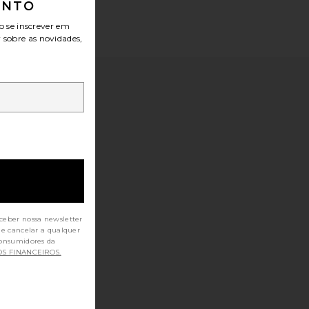
ONTO
o se inscrever em
r sobre as novidades,
ceber nossa newsletter
de cancelar a qualquer
OS FINANCEIROS.