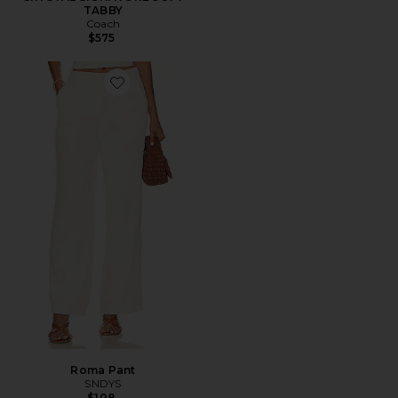
TABBY
Coach
$575
Favorite Roma Pant
Roma Pant
SNDYS
$108