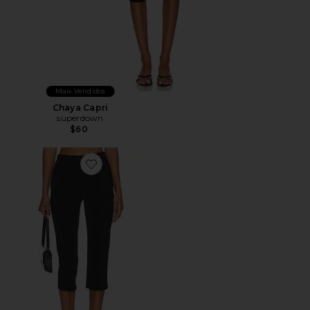
Mais Vendidos
Chaya Capri
superdown
$60
Favorite x REVOLVE Capri Pants