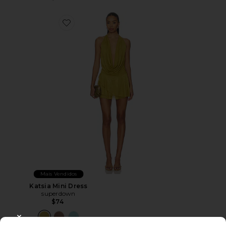
Favorite Katsia Mini Dress
Mais Vendidos
Katsia Mini Dress
superdown
$74
CLOSE MODAL