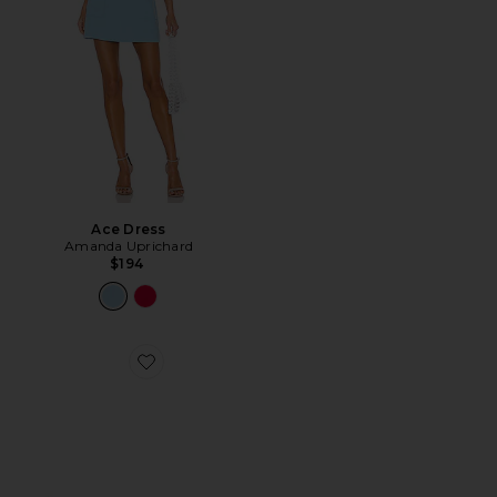
Ace Dress
Amanda Uprichard
$194
Favorite XA Pro 3D Sneaker