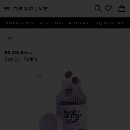
menu - shows more content
Revolve, Apparel & Fashion
Search
NOVIDADES
VESTIDOS
ROUPAS
LIQUIDAÇÃO
89,036
Itens
Sort By
Refine
Favorite VITAMINA EM GOMA SLEEP