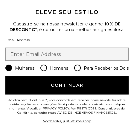
ELEVE SEU ESTILO
Favorite Chino Cap
Cadastre-se na nossa newsletter e ganhe
10% DE
DESCONTO*
, é como ter uma melhor amiga estilosa.
Email Address
Mulheres
Homens
Para Receber os Dois
CONTINUAR
Ao clicar em "Continuar", você concorda em receber nossa newsletter sobre
novidades, ofertas e promoções. Você pode cancelar a assinatura a qualquer
momento. Visualizar
Chino Cap
PRIVACY POLICY
. Ver
RESTRIÇÕES
. Consumidores da
Califórnia, consulte nosso
AVISO DE INCENTIVOS FINANCEIROS.
.
Polo Ralph Lauren
$55
No thanks, just let me shop