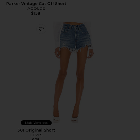
Parker Vintage Cut Off Short
AGOLDE
$158
Favorite 501 Original Short
Mais Vendidos
501 Original Short
LEVI'S
$75