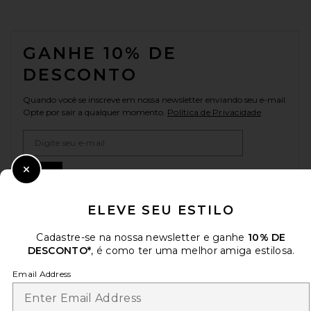
FOOTER
GANHE 10% DE
DESCONTO
Quando você se inscreve em nossa newsletter enviando seu e-mail.
Opte por sair a qualquer momento.
Política de Privacidade
Email Address
Sign Up
Close Modal
ELEVE SEU ESTILO
Cadastre-se na nossa newsletter e ganhe
10% DE
pt
USD
Change Country Regions Preferences
DESCONTO*
, é como ter uma melhor amiga estilosa.
Email Address
AJUDE-NOS A MELHORAR!
Responda uma rápida pesquisa sobre seu acesso.
Vamos lá!