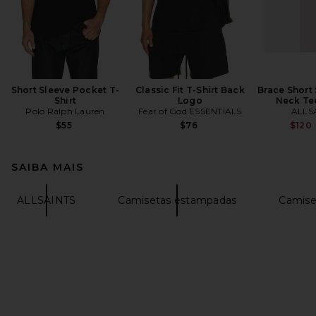
Short Sleeve Pocket T-
Classic Fit T-Shirt Back
Brace Short
Shirt
Logo
Neck Te
Polo Ralph Lauren
Fear of God ESSENTIALS
ALLS
$55
$76
$120
SAIBA MAIS
ALLSAINTS
Camisetas estampadas
Camise