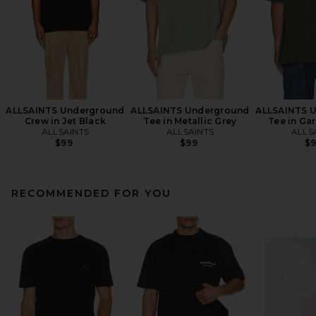
ALLSAINTS Underground
ALLSAINTS Underground
ALLSAINTS 
Crew in Jet Black
Tee in Metallic Grey
Tee in Ga
ALLSAINTS
ALLSAINTS
ALLS
$99
$99
$
RECOMMENDED FOR YOU