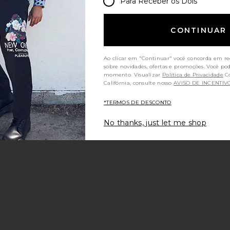
Para Receber os Dois
CONTINUAR
Ao clicar em "Continuar" você concorda em re
sobre novidades, ofertas e promoções. Você po
momento. Visualizar
Política de Privacidade
Consumidores da
Califórnia, consulte nosso
AVISO DE INCENTIV
*TERMOS DE DESCONTO
No thanks, just let me shop