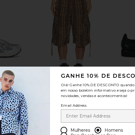
GANHE 10% DE DESC
Olá! Ganhe
10% DE DESCONTO
quando v
Mule
Check Cord Cadet Shorts
x Brain 
em nosso boletim informativo e seja o pr
Jaded London
novidades, vendas e acontecimentos!
$135
Email Address
Mulheres
Homens