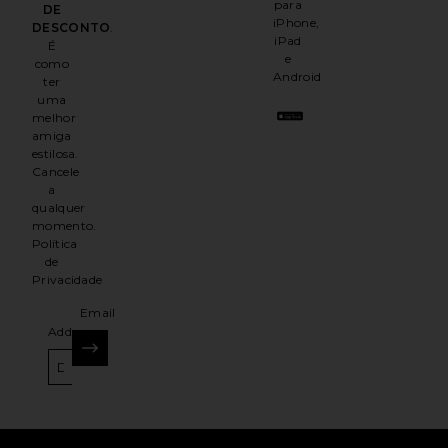
para
DE
iPhone,
DESCONTO
.
iPad
É
e
como
Android
ter
uma
melhor
amiga
estilosa.
Cancele
a
qualquer
momento.
Política
de
Privacidade
Email
Address
INSCREVER-SE