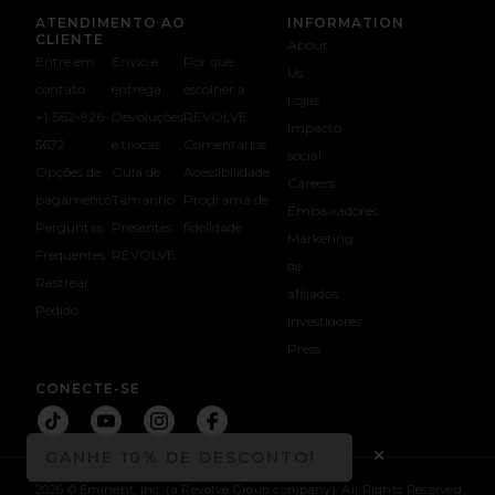
ATENDIMENTO AO
INFORMATION
CLIENTE
About
Entre em
Envio e
Por que
Us
contato
entrega
escolher a
Lojas
+1-562-926-
Devoluções
REVOLVE
Impacto
5672
e trocas
Comentários
social
Opções de
Guia de
Acessibilidade
Careers
pagamento
Tamanho
Programa de
Embaixadores
Perguntas
Presentes
fidelidade
Marketing
Frequentes
REVOLVE
de
Rastrear
afiliados
Pedido
Investidores
opens in a new window
Press
CONECTE-SE
Connect T
Connect T
Connect T
Connect T
GANHE 10% DE DESCONTO!
OPENS IN 
Close ntf m
2026 © Eminent, Inc. (a Revolve Group company). All Rights Reserved.