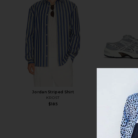
Jordan Striped Shirt
Gel-1130 
KROST
Asics
$185
$110