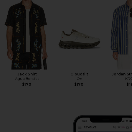
Jack Shirt
Cloudtilt
Jordan Str
Agua Bendita
On
KR
$170
$170
$1