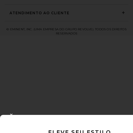
ATENDIMENTO AO CLIENTE
© EMINENT, INC. (UMA EMPRESA DO GRUPO REVOLVE). TODOS OS DIREITOS
RESERVADOS
CLOSE MODAL
ELEVE SEU ESTILO