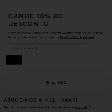
FOOTER
GANHE 10% DE
DESCONTO
Quando você se inscreve em nossa newsletter enviando seu e-mail.
Opte por sair a qualquer momento.
Política de Privacidade
Email Address
Sign Up
pt
USD
Change Country Regions Preferences
AJUDE-NOS A MELHORAR!
Responda uma rápida pesquisa sobre seu acesso.
Vamos lá!