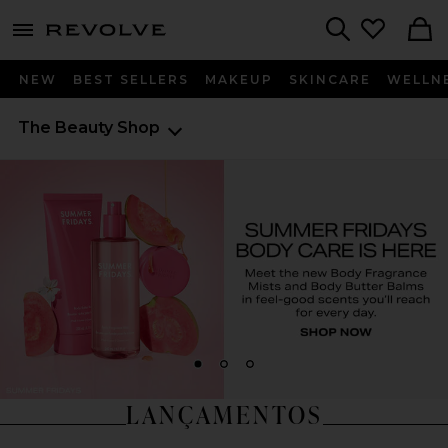
menu - shows more content
Revolve, Apparel & Fashion
Search
NEW
BEST SELLERS
MAKEUP
SKINCARE
WELLN
The Beauty Shop
1
2
3
LANÇAMENTOS