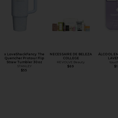
x LoveShackFancy The
NECESSAIRE DE BELEZA
ÁLCOOL EM
Quencher Protour Flip
COLLEGE
LAVE
Straw Tumbler 30oz
REVOLVE Beauty
touc
STANLEY
$69
$
$55