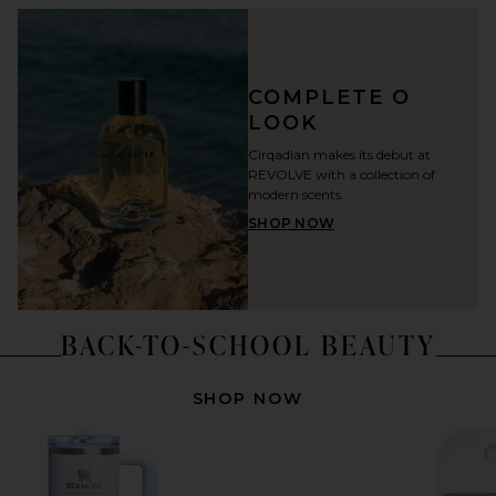
COMPLETE O
LOOK
Cirqadian makes its debut at
REVOLVE with a collection of
modern scents.
SHOP NOW
BACK-TO-SCHOOL BEAUTY
SHOP NOW