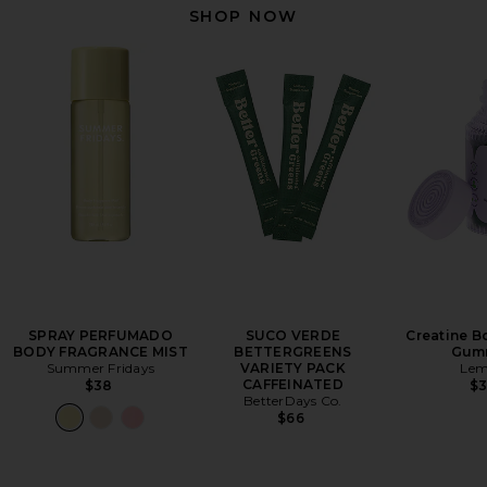
SHOP NOW
SPRAY PERFUMADO
SUCO VERDE
Creatine B
BODY FRAGRANCE MIST
BETTERGREENS
Gum
Summer Fridays
VARIETY PACK
Le
CAFFEINATED
$38
$
BetterDays Co.
$66