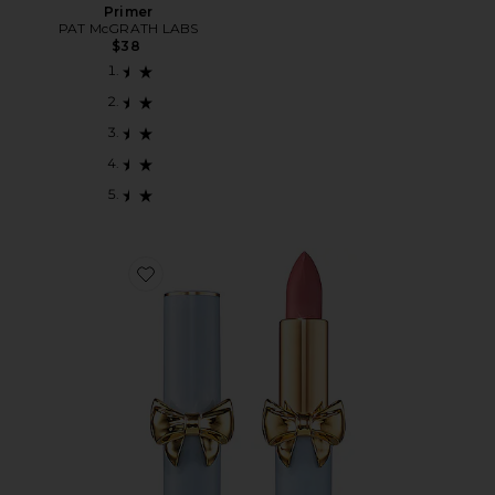
Primer
PAT McGRATH LABS
$38
Favorite SatinAllure Lipstick