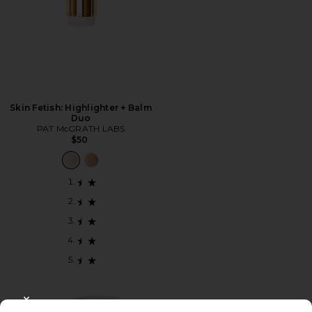
Skin Fetish: Highlighter + Balm
Duo
PAT McGRATH LABS
$50
CLOSE MODAL