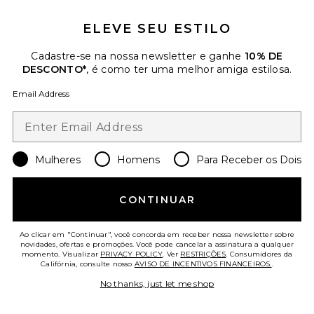
Favorite PINCEL DE BRONZER SKIN FETISH
ELEVE SEU ESTILO
Cadastre-se na nossa newsletter e ganhe
10% DE
DESCONTO*
, é como ter uma melhor amiga estilosa.
Email Address
Mulheres
Homens
Para Receber os Dois
CONTINUAR
PINCEL DE BRONZER SKIN
Ao clicar em "Continuar", você concorda em receber nossa newsletter sobre
FETISH
novidades, ofertas e promoções. Você pode cancelar a assinatura a qualquer
PAT McGRATH LABS
momento. Visualizar
PRIVACY POLICY
. Ver
RESTRIÇÕES
. Consumidores da
$39
Califórnia, consulte nosso
AVISO DE INCENTIVOS FINANCEIROS.
.
No thanks, just let me shop