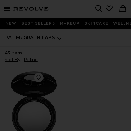
menu - shows more content
Revolve, Apparel & Fashion
Search
NEW
BEST SELLERS
MAKEUP
SKINCARE
WELLN
PAT McGRATH LABS
45
Itens
Sort By
Refine
Favorite PÓ FIXADOR SKIN FETISH